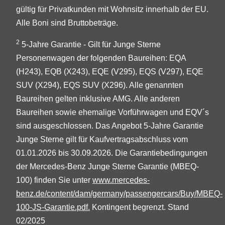
gültig für Privatkunden mit Wohnsitz innerhalb der EU.
Alle Boni sind Bruttobeträge.
2
5-Jahre Garantie - Gilt für Junge Sterne
Personenwagen der folgenden Baureihen: EQA
(H243), EQB (X243), EQE (V295), EQS (V297), EQE
SUV (X294), EQS SUV (X296). Alle genannten
Baureihen gelten inklusive AMG. Alle anderen
Baureihen sowie ehemalige Vorführwagen und EQV´s
sind ausgeschlossen. Das Angebot 5-Jahre Garantie
Junge Sterne gilt für Kaufvertragsabschluss vom
01.01.2026 bis 30.09.2026. Die Garantiebedingungen
der Mercedes-Benz Junge Sterne Garantie (MBEQ-
100) finden Sie unter
www.mercedes-
benz.de/content/dam/germany/passengercars/Buy/MBEQ-
100-JS-Garantie.pdf.
Kontingent begrenzt. Stand
02/2025