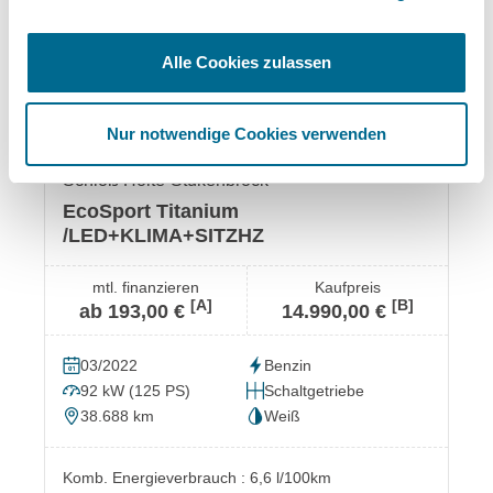
Alle Cookies zulassen
Nur notwendige Cookies verwenden
Schloß Holte-Stukenbrock
EcoSport Titanium
/LED+KLIMA+SITZHZ
mtl. finanzieren
Kaufpreis
[A]
[B]
ab 193,00 €
14.990,00 €
03/2022
Benzin
92 kW (125 PS)
Schaltgetriebe
38.688 km
Weiß
Komb. Energieverbrauch : 6,6 l/100km