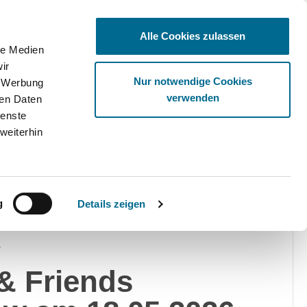
Alle Cookies zulassen
le Medien
ir
Ware
Nur notwendige Cookies
, Werbung
verwenden
ren Daten
ienste
weiterhin
26
g
Details zeigen
s
& Friends