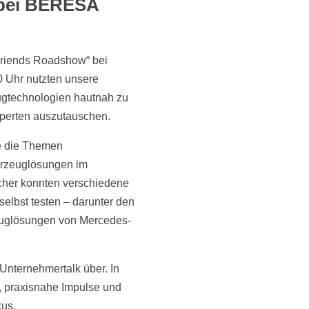
 bei BERESA
 Friends Roadshow“ bei
 Uhr nutzten unsere
ugtechnologien hautnah zu
xperten auszutauschen.
e die Themen
hrzeuglösungen im
cher konnten verschiedene
selbst testen – darunter den
zeuglösungen von Mercedes-
Unternehmertalk über. In
, praxisnahe Impulse und
kus.