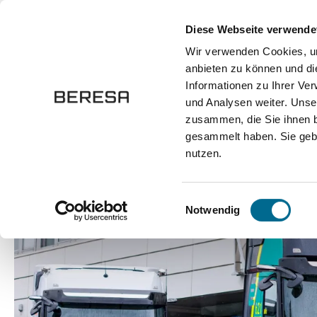
springen
Zur Hauptnavigation springen
Diese Webseite verwende
Wir verwenden Cookies, um
anbieten zu können und di
Fahrzeuge
Marken
Werkstatt
Karriere
Informationen zu Ihrer Ve
und Analysen weiter. Unse
zusammen, die Sie ihnen b
Über uns
Events und Veranstaltungen
gesammelt haben. Sie gebe
eActros & Friends 
nutzen.
Einwilligungsauswahl
Notwendig
Bildergalerie überspringen