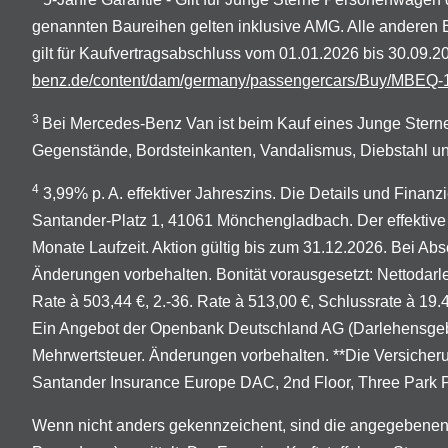
genannten Baureihen gelten inklusive AMG. Alle anderen
gilt für Kaufvertragsabschluss vom 01.01.2026 bis 30.09
benz.de/content/dam/germany/passengercars/Buy/MBEQ-1
3
Bei Mercedes-Benz Van ist beim Kauf eines Junge Sterne
Gegenstände, Bordsteinkanten, Vandalismus, Diebstahl un
4
3,99% p. A. effektiver Jahreszins. Die Details und Finan
Santander-Platz 1, 41061 Mönchengladbach. Der effektive 
Monate Laufzeit. Aktion gültig bis zum 31.12.2026. Bei Abs
Änderungen vorbehalten. Bonität vorausgesetzt: Nettodarleh
Rate à 503,44 €, 2.-36. Rate à 513,00 €, Schlussrate à 19
Ein Angebot der Openbank Deutschland AG (Darlehensgeber
Mehrwertsteuer. Änderungen vorbehalten. **Die Versicher
Santander Insurance Europe DAC, 2nd Floor, Three Park Pla
Wenn nicht anders gekennzeichent, sind die angegebenen