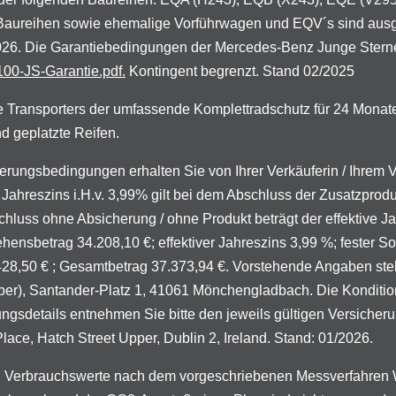
 Baureihen sowie ehemalige Vorführwagen und EQV´s sind aus
.2026. Die Garantiebedingungen der Mercedes-Benz Junge Stern
00-JS-Garantie.pdf.
Kontingent begrenzt. Stand 02/2025
 Transporters der umfassende Komplettradschutz für 24 Monat
d geplatzte Reifen.
zierungsbedingungen erhalten Sie von Ihrer Verkäuferin / Ihrem
Jahreszins i.H.v. 3,99% gilt bei dem Abschluss der Zusatzprod
chluss ohne Absicherung / ohne Produkt beträgt der effektive J
ensbetrag 34.208,10 €; effektiver Jahreszins 3,99 %; fester Sol
.428,50 € ; Gesamtbetrag 37.373,94 €. Vorstehende Angaben stel
), Santander-Platz 1, 41061 Mönchengladbach. Die Konditionen 
ungsdetails entnehmen Sie bitte den jeweils gültigen Versich
ce, Hatch Street Upper, Dublin 2, Ireland. Stand: 01/2026.
 Verbrauchswerte nach dem vorgeschriebenen Messverfahren W