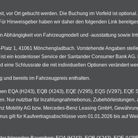
t, vor Ort gebucht werden. Die Buchung im Vorfeld ist optional.
. Für Hinweisgeber haben wir daher den folgenden Link bereitges
n in Abhängigkeit von Fahrzeugmodell und -ausstattung sowie I
latz 1, 41061 Mönchengladbach. Vorstehende Angaben stellen 
 ist ein kostenloser Service der Santander Consumer Bank AG. D
d eine Schlussrate die mit individuellen Optionen verändert we
g und bereits im Fahrzeugpreis enthalten.
ureihen EQA (H243), EQB (X243), EQE (V295), EQS (V297), EQE
en. Nur nutzbar für Inzahlungnahmebonus, Zubehörleistungen, 
enz Mobility AG bzw. Mercedes-Benz Leasing GmbH, Gewährung 
 gilt für Kaufvertragsabschlüsse vom 01.01.2026 bis auf Weiter
n der folgenden Baureihen: EQA (H243), EQB (X243), EQE (V2