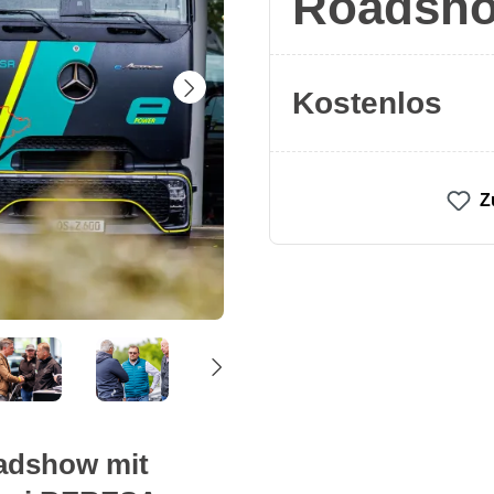
Roadsho
Kostenlos
Z
oadshow mit