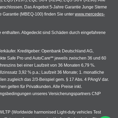
geschlossen. Das Angebot 5-Jahre Garantie Junge Sterne
e Garantie (MBEQ-100) finden Sie unter
www.mercedes-
e enthalten. Abgedeckt sind Schäden durch eingefahrene
 Verkäufer. Kreditgeber: Openbank Deutschland AG,
ukte Safe Pro und AutoCare** jeweils zwischen 36 und 60
ahreszins bei einer Laufzeit von 36 Monaten 6,79 %.
lzinssatz 3,92 % p.a.; Laufzeit 36 Monate; 1. monatliche
len zugleich das 2/3-Beispiel gem. § 17 Abs. 4 PAngV dar.
gelten für Privatkunden. Alle Preise inkl.
erungsbedingungen unseres Versicherungspartners CNP
LTP (Worldwide harmonised Light-duty vehicles Test