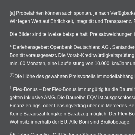
[a] Probefahrten können auch spontan, je nach Verfügbarkei
Wir legen Wert auf Ehrlichkeit, Integrität und Transparenz
Die Bilder sind teilweise beispielhaft. Preisabweichunge
Darlehensgeber: Openbank Deutschland AG , Santander-P
A
Bonität vorausgesetzt. Die Vorab-Kreditwürdigkeitsprüfung
min. 60 Monaten, eine Laufleistung von 10.000 km/Jahr un
(E)
Die Höhe des gewährten Preisvorteils ist modellabhängi
1
Flex-Bonus – Der Flex-Bonus ist nur gültig für die Ba
gelten inklusive AMG. Die Baureihe EQV ist ausgeschloss
Finanzierungs- oder Leasingvertrag über die Mercedes-B
Keine Barauszahlung/kein Barabzug möglich. Der Flex-Bonus
Wohnsitz innerhalb der EU. Alle Boni sind Bruttobeträge.
2
5-Jahre Garantie - Gilt für Junge Sterne Personenwage