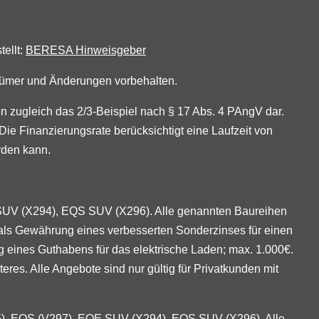
tellt:
BERESA Hinweisgeber
rrtümer und Änderungen vorbehalten.
zugleich das 2/3-Beispiel nach § 17 Abs. 4 PAngV dar.
ie Finanzierungsrate berücksichtigt eine Laufzeit von
rden kann.
 SUV (X294), EQS SUV (X296). Alle genannten Baureihen
als Gewährung eines verbesserten Sonderzinses für einen
eines Guthabens für das elektrische Laden; max. 1.000€.
es. Alle Angebote sind nur gültig für Privatkunden mit
95), EQS (V297), EQE SUV (X294), EQS SUV (X296). Alle