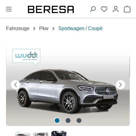
alt springen
Wa
Fahrzeuge
Pkw
Sportwagen / Coupé
Bildergalerie überspringen