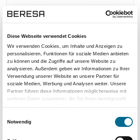
Exposé herunterladen [pdf]
Diese Webseite verwendet Cookies
Wir verwenden Cookies, um Inhalte und Anzeigen zu
Unsere Vorteile
personalisieren, Funktionen für soziale Medien anbieten
zu können und die Zugriffe auf unsere Website zu
analysieren. Außerdem geben wir Informationen zu Ihrer
Verwendung unserer Website an unsere Partner für
soziale Medien, Werbung und Analysen weiter. Unsere
wuddi
Leasing
Kauf
Partner führen diese Informationen möglicherweise mit
weiteren Daten zusammen, die Sie ihnen bereitgestellt
Versicherung
✔
-
-
haben oder die sie im Rahmen Ihrer Nutzung der Dienste
gesammelt haben. Sie geben Einwilligung zu unseren
KFZ Steuer
✔
-
-
Einwilligungsauswahl
Cookies, wenn Sie unsere Webseite weiterhin nutzen.
Notwendig
Zulassung
✔
-
-