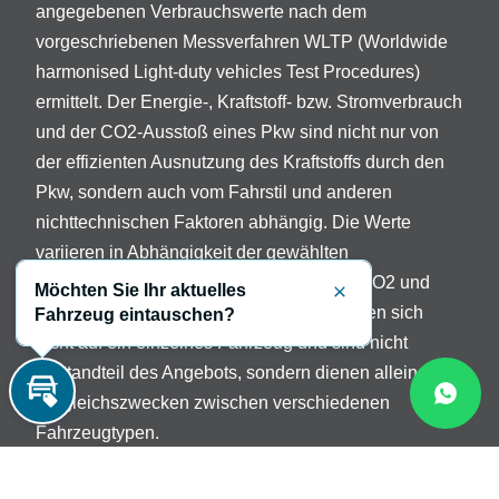
angegebenen Verbrauchswerte nach dem
vorgeschriebenen Messverfahren WLTP (Worldwide
harmonised Light-duty vehicles Test Procedures)
ermittelt. Der Energie-, Kraftstoff- bzw. Stromverbrauch
und der CO2-Ausstoß eines Pkw sind nicht nur von
der effizienten Ausnutzung des Kraftstoffs durch den
Pkw, sondern auch vom Fahrstil und anderen
nichttechnischen Faktoren abhängig. Die Werte
variieren in Abhängigkeit der gewählten
Sonderausstattungen. Beschreibung der CO2 und
Möchten Sie Ihr aktuelles
Schließen
Verbrauchsangaben: Die Angaben beziehen sich
Fahrzeug eintauschen?
nicht auf ein einzelnes Fahrzeug und sind nicht
Bestandteil des Angebots, sondern dienen allein
Vergleichszwecken zwischen verschiedenen
Inzahlungnahme
Fahrzeugtypen.