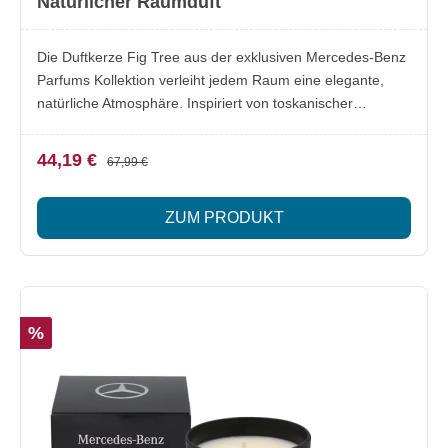
Natürlicher Raumduft
Die Duftkerze Fig Tree aus der exklusiven Mercedes-Benz
Parfums Kollektion verleiht jedem Raum eine elegante,
natürliche Atmosphäre. Inspiriert von toskanischer
Raffinesse vereint der Duft frische, blumige und fruchtige
Noten. Italienische Bergamotte, Mandarine und Zitrone
44,19 €
67,99 €
treffen auf reife Feige, Orangenblüte und Moschus.
Hergestellt aus 100 % farbstofffreiem Pflanzenwachs mit
ZUM PRODUKT
einem Docht aus reiner Baumwolle für ein nachhaltiges
und langanhaltendes Dufterlebnis. Lieferumfang: 1x
Duftkerze Fig Tree (ca. 180 g) Besonderheiten:
Hochwertige Duftkomposition mit frischen, blumigen und
fruchtigen Noten Duftbouquet aus italienischer
%
Bergamotte, Mandarine, Zitrone, reifer Feige,
Orangenblüte und Moschus Hergestellt aus 100 %
farbstofffreiem Pflanzenwachs Docht aus reiner Baumwolle
für ein gleichmäßiges Abbrennen Brenndauer bis zu 30
Stunden Made in France Teil der nachhaltigen und