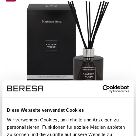
stilvolle Raumatmosphäre
Mercedes-Benz Raumduft Leather Woods
Diese Webseite verwendet Cookies
200 ml mit Duftstäbchen
Wir verwenden Cookies, um Inhalte und Anzeigen zu
personalisieren, Funktionen für soziale Medien anbieten
Der Raumduft Leather Woods aus der exklusiven
zu können und die Zugriffe auf unsere Website zu