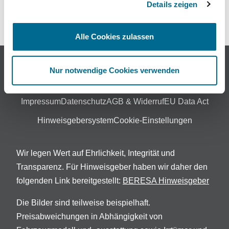
Details zeigen
Themenwelt
Unfall & Pannenhilfe
Alle Cookies zulassen
©2025 BERESA GmbH & Co. KG
Nur notwendige Cookies verwenden
Impressum
Datenschutz
AGB & Widerruf
EU Data Act
Hinweisgebersystem
Cookie-Einstellungen
Wir legen Wert auf Ehrlichkeit, Integrität und
Transparenz. Für Hinweisgeber haben wir daher den
folgenden Link bereitgestellt:
BERESA Hinweisgeber
Die Bilder sind teilweise beispielhaft.
Preisabweichungen in Abhängigkeit von