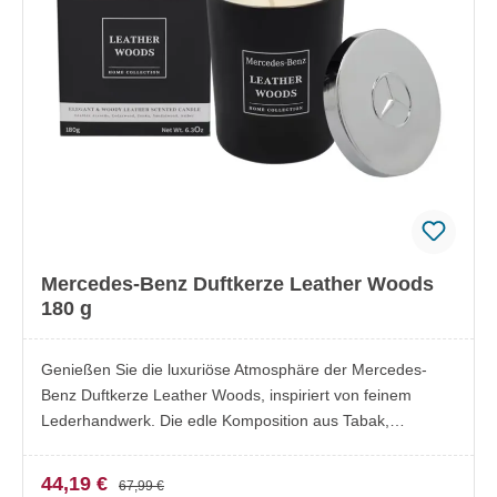
innovativen Raumduftkollektion von Mercedes-Benz
Parfums
Mercedes-Benz Duftkerze Leather Woods
180 g
Genießen Sie die luxuriöse Atmosphäre der Mercedes-
Benz Duftkerze Leather Woods, inspiriert von feinem
Lederhandwerk. Die edle Komposition aus Tabak,
Zedernholz, Sandelholz und Bernstein entfaltet sich sanft
im Raum und sorgt für ein warmes, elegantes Ambiente.
44,19 €
67,99 €