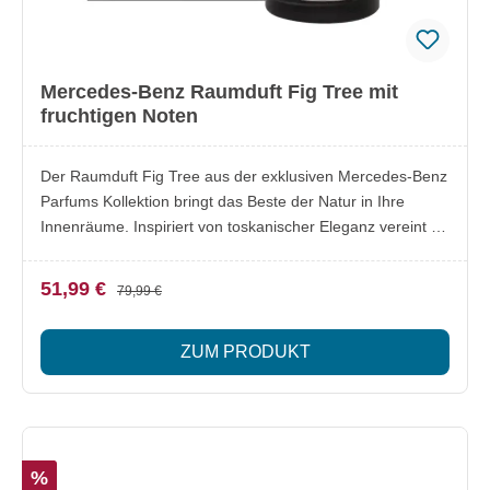
Mercedes-Benz Raumduft Fig Tree mit
fruchtigen Noten
Der Raumduft Fig Tree aus der exklusiven Mercedes-Benz
Parfums Kollektion bringt das Beste der Natur in Ihre
Innenräume. Inspiriert von toskanischer Eleganz vereint er
frische, blumige und fruchtige Noten. Italienische
Bergamotte, Mandarine und Zitrone treffen auf reife Feige,
51,99 €
79,99 €
Orangenblüte und Moschus – ein harmonisches
Dufterlebnis, das eine angenehme Atmosphäre schafft.
ZUM PRODUKT
Lieferumfang: 1x Raumduft Fig Tree (ca. 200 ml) 10
Duftstäbchen Besonderheiten: Eleganter, frischer und
fruchtiger Duft Duftkomposition aus italienischer
Bergamotte, Mandarine, Zitrone, Orangenblüte, reifer
Feige und Moschus Hochwertige Raumduftkollektion von
%
Mercedes-Benz Parfums Sorgt für eine angenehme und