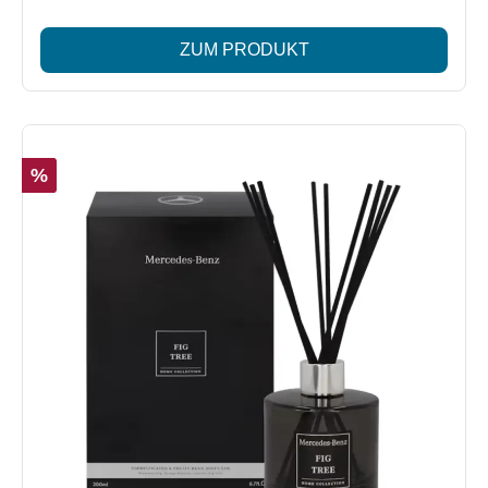
Gefertigt aus 100 % farbstofffreiem Pflanzenwachs mit
einem Docht aus reiner Baumwolle, vereint diese
ZUM PRODUKT
Duftkerze Nachhaltigkeit mit höchster Qualität.
Lieferumfang: 1x Duftkerze Leather Woods, 180 g
Besonderheiten: Luxuriöser Duft mit Noten von Tabak,
Zedernholz, Sandelholz und Bernstein Hochwertiges
Pflanzenwachs – 100 % farbstofffrei Baumwoll-Docht für
%
eine gleichmäßige Verbrennung Brenndauer: bis zu 30
Stunden Nachhaltig & innovativ – Made in France Edle
Geschenkidee für Liebhaber exklusiver Düfte