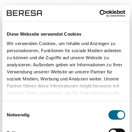
Exposé herunterladen [pdf]
Diese Webseite verwendet Cookies
Wir verwenden Cookies, um Inhalte und Anzeigen zu
Unsere Vorteile
personalisieren, Funktionen für soziale Medien anbieten
zu können und die Zugriffe auf unsere Website zu
analysieren. Außerdem geben wir Informationen zu Ihrer
Verwendung unserer Website an unsere Partner für
soziale Medien, Werbung und Analysen weiter. Unsere
wuddi
Leasing
Kauf
Partner führen diese Informationen möglicherweise mit
weiteren Daten zusammen, die Sie ihnen bereitgestellt
Versicherung
✔
-
-
haben oder die sie im Rahmen Ihrer Nutzung der Dienste
gesammelt haben. Sie geben Einwilligung zu unseren
KFZ Steuer
✔
-
-
Einwilligungsauswahl
Cookies, wenn Sie unsere Webseite weiterhin nutzen.
Notwendig
Zulassung
✔
-
-