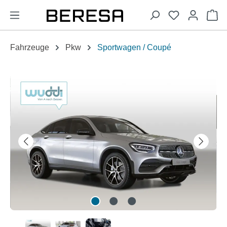
alt springen
Wa
Fahrzeuge
Pkw
Sportwagen / Coupé
Bildergalerie überspringen