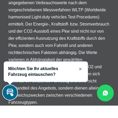
angegebenen Verbrauchswerte nach dem
vorgeschriebenen Messverfahren WLTP (Worldwide
harmonised Light-duty vehicles Test Procedures)
ermittelt. Der Energie-, Kraftstoff- bzw. Stromverbrauch
und der CO2-Ausstoß eines Pkw sind nicht nur von
der effizienten Ausnutzung des Kraftstoffs durch den
Pkw, sondern auch vom Fahrstil und anderen
nichttechnischen Faktoren abhängig. Die Werte
variieren in Abhängigkeit der gewählten
Sonderausstattungen. Beschreibung der CO2 und
Möchten Sie Ihr aktuelles
Schließen
Verbrauchsangaben: Die Angaben beziehen sich
Fahrzeug eintauschen?
nicht auf ein einzelnes Fahrzeug und sind nicht
Bestandteil des Angebots, sondern dienen allein
Vergleichszwecken zwischen verschiedenen
Inzahlungnahme
Fahrzeugtypen.