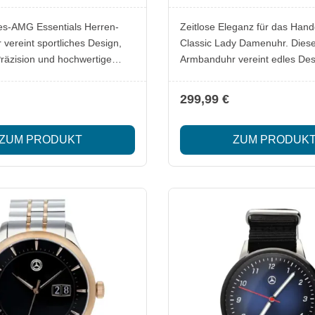
elstahl 43 mm
s-AMG Essentials Herren-
Zeitlose Eleganz für das Hand
vereint sportliches Design,
Classic Lady Damenuhr. Diese stilvolle
räzision und hochwertige
Armbanduhr vereint edles Des
. Der Chronograph überzeugt
höchster Präzision. Das polier
novatives 3D-Zifferblatt,
Edelstahlgehäuse mit gelbgol
299,99 €
Keramikziffern und ein
PVD-Beschichtung verleiht der
tan-Edelstahl-Gehäuse. Perfekt
luxuriöse Ausstrahlung, währ
ZUM PRODUKT
ZUM PRODUK
 Stil, Funktionalität und High-
silberfarbene Zifferblatt mit g
 in einer Uhr suchen.
Zeigern und Ziffern für eine 
s-AMG
Optik sorgt. Acht gefasste Kris
Chronograph Uhr
funkelnde Akzente, während d
s Titan und
abfallende Zifferblattzone eine
r leichtes Tragegefühl und
dreidimensionale Tiefenwirkun
Das Milanaise-Geflechtarmba
onda 5030 mit Stoppfunktion
Edelstahl mit gelbgoldfarbene
chützt das sportliche
Beschichtung bietet einen a
ik Globelight XP©
Tragekomfort und passt sich 
 Keramik-Ziffern laden sich
Handgelenk an. Angetrieben 