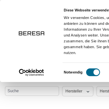
springen
Zur Hauptnavigation springen
Diese Webseite verwende
Wir verwenden Cookies, um
anbieten zu können und di
Fahrzeuge
Marken
Werkstatt
Karriere
Informationen zu Ihrer Ve
und Analysen weiter. Unse
zusammen, die Sie ihnen b
Onlineshop
Lifestyle und Accessoires
Uhren
gesammelt haben. Sie gebe
nutzen.
Uhren kaufen
Einwilligungsauswahl
Notwendig
Suche
Hersteller
Herst