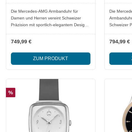
mm Essentials
Titan Ed
Die Mercedes-AMG Armbanduhr für
Die Mercede
Damen und Herren vereint Schweizer
Armbanduhr 
Präzision mit sportlich-elegantem Design.
Schweizer P
Hochwertige Materialien, innovative
Materialien
Leuchttechnik und die charakteristische
durch ein in
749,99 €
794,99 €
AMG-Ästhetik machen diesen Zeitmesser
leuchtende 
zu einem echten Highlight für Fans und
robustes Ti
ZUM PRODUKT
Sammler. Lieferumfang: 1x Mercedes-
für alle, die
AMG Armbanduhr Unisex Edelstahl/Titan
Performance
Gehäuse mit schwarzer Keramiklünette
Lieferumfang: 1x Mercede
Kautschukband mit innenliegender
Essentials 
Faltschließe Swiss Made Quarzwerk
Besonderheiten: Gehäuse au
%
Ronda 6004 mit ausgelagerter Sekunde
Edelstahl fü
Besonderheiten: Mehrteilig konstruiertes
Stabilität Schweizer Chronographen
Gehäuse mit dynamischen
Quarzwerk R
Überlagerungen und Verjüngung zum
Saphirglas s
Gehäuseboden Saphirglas schützt das
Zifferblatt in 3D-Opt
sportlich-cleane Zifferblatt in 3D-Optik
Technologie: