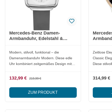
Zwölf handapplizierte Ziffern aus Keramik
auf und leuchten
und Super-LumiNova® für optimale
mit Super-
Ablesbarkeit im Dunkeln (Globelight XP©,
optimale Lesbarkeit Ker
patentiert in der Schweiz) Hochglanz
Tachymeters
polierte Keramiklünette mit feinen roten
Rote Design-
Outlines AMG Logo auf dem Zifferblatt
Charakter Kautschukband mit vertieftem
Mercedes-Benz Damen-
Mercedes
Wasserdicht bis 5 ATM Optimales
AMG Logo, F
Armbanduhr, Edelstahl &
Armband
Tragegefühl dank Materialkombination
Bandschlaufen Wasserdicht b
Kalbsleder, modern
Edelstah
und ergonomischem Kautschukband
Swiss made
wasserdi
Modern, stilvoll, funktional – die
Zeitlose Ele
Damenarmbanduhr Modern. Diese edle
Classic Ele
Uhr kombiniert zeitgemäßes Design mit
Diese stilvo
Schweizer Präzision. Das eckige
hochwertige
Edelstahlgehäuse verleiht ihr eine
Uhrmacherku
132,99 €
314,99 €
219,99 €
markante Optik, während das weiße
Edelstahlgeh
Zifferblatt mit vertieftem Zentrum und
goldfarben a
ZUM PRODUKT
geprägten, silberfarben ausgelegten
Akzente, wä
Ziffern und Indexen für eine besondere
mit erhaben
Tiefenwirkung sorgt. Der erhabene
eine luxuriö
Mercedes Stern bei 12:00 Uhr rundet das
Großdatumsf