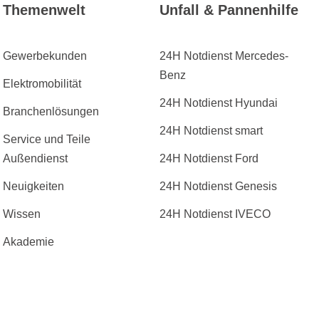
s Saphirglas
beschichtete Zeiger und Indizes für
Themenwelt
Unfall & Pannenhilfe
optimale Lesbarkeit bei Dunkelheit
ieße
Chronographenfunktion zur Zeitmessung
Entspiegeltes, leicht gewölbtes Saphirglas
Gewerbekunden
24H Notdienst Mercedes-
für besten Schutz Robustes Edelstahlband
Benz
Elektromobilität
mit sportlicher Sicherheitsfaltschließe
Wasserdicht bis 10 ATM Swiss Made –
24H Notdienst Hyundai
Branchenlösungen
Qualität und Präzision aus der Schweiz
24H Notdienst smart
Service und Teile
Außendienst
24H Notdienst Ford
Neuigkeiten
24H Notdienst Genesis
Wissen
24H Notdienst IVECO
Akademie