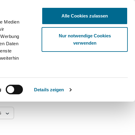
Alle Cookies zulassen
le Medien
ir
Ware
Nur notwendige Cookies
, Werbung
verwenden
ren Daten
ienste
weiterhin
g
Details zeigen
s