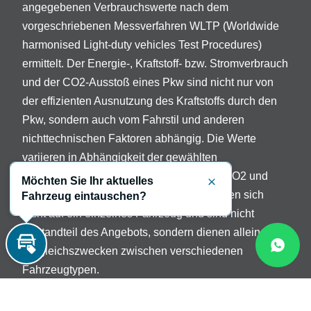
angegebenen Verbrauchswerte nach dem
vorgeschriebenen Messverfahren WLTP (Worldwide
harmonised Light-duty vehicles Test Procedures)
ermittelt. Der Energie-, Kraftstoff- bzw. Stromverbrauch
und der CO2-Ausstoß eines Pkw sind nicht nur von
der effizienten Ausnutzung des Kraftstoffs durch den
Pkw, sondern auch vom Fahrstil und anderen
nichttechnischen Faktoren abhängig. Die Werte
variieren in Abhängigkeit der gewählten
Sonderausstattungen. Beschreibung der CO2 und
Möchten Sie Ihr aktuelles
Schließen
Verbrauchsangaben: Die Angaben beziehen sich
Fahrzeug eintauschen?
nicht auf ein einzelnes Fahrzeug und sind nicht
Bestandteil des Angebots, sondern dienen allein
Vergleichszwecken zwischen verschiedenen
Inzahlungnahme
Fahrzeugtypen.