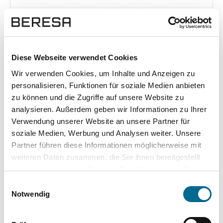
Exposé herunterladen [pdf]
Diese Webseite verwendet Cookies
Wir verwenden Cookies, um Inhalte und Anzeigen zu
Unsere Vorteile
personalisieren, Funktionen für soziale Medien anbieten
zu können und die Zugriffe auf unsere Website zu
analysieren. Außerdem geben wir Informationen zu Ihrer
Verwendung unserer Website an unsere Partner für
soziale Medien, Werbung und Analysen weiter. Unsere
wuddi
Leasing
Kauf
Partner führen diese Informationen möglicherweise mit
weiteren Daten zusammen, die Sie ihnen bereitgestellt
Versicherung
✔
-
-
haben oder die sie im Rahmen Ihrer Nutzung der Dienste
gesammelt haben. Sie geben Einwilligung zu unseren
KFZ Steuer
✔
-
-
Einwilligungsauswahl
Cookies, wenn Sie unsere Webseite weiterhin nutzen.
Notwendig
Zulassung
✔
-
-