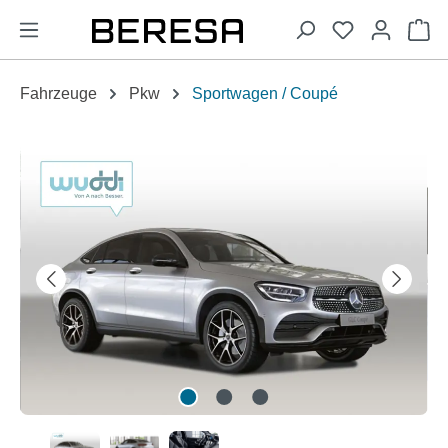
alt springen
Wa
Fahrzeuge
Pkw
Sportwagen / Coupé
Bildergalerie überspringen