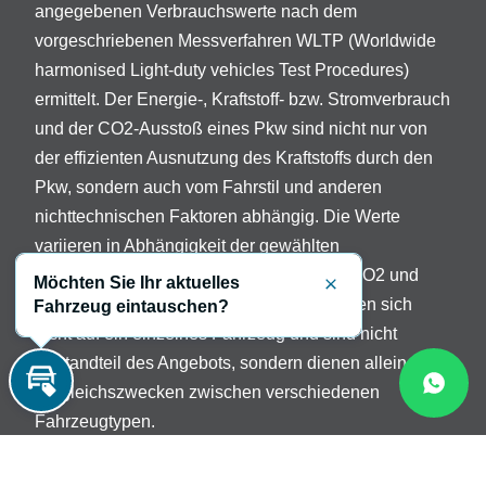
angegebenen Verbrauchswerte nach dem
vorgeschriebenen Messverfahren WLTP (Worldwide
harmonised Light-duty vehicles Test Procedures)
ermittelt. Der Energie-, Kraftstoff- bzw. Stromverbrauch
und der CO2-Ausstoß eines Pkw sind nicht nur von
der effizienten Ausnutzung des Kraftstoffs durch den
Pkw, sondern auch vom Fahrstil und anderen
nichttechnischen Faktoren abhängig. Die Werte
variieren in Abhängigkeit der gewählten
Sonderausstattungen. Beschreibung der CO2 und
Möchten Sie Ihr aktuelles
Schließen
Verbrauchsangaben: Die Angaben beziehen sich
Fahrzeug eintauschen?
nicht auf ein einzelnes Fahrzeug und sind nicht
Bestandteil des Angebots, sondern dienen allein
Vergleichszwecken zwischen verschiedenen
Inzahlungnahme
Fahrzeugtypen.