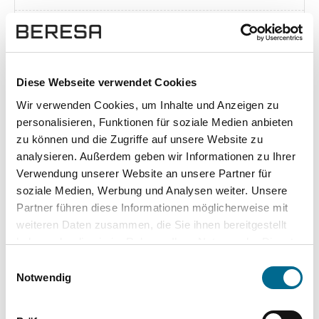
Exposé herunterladen [pdf]
Diese Webseite verwendet Cookies
Wir verwenden Cookies, um Inhalte und Anzeigen zu
Unsere Vorteile
personalisieren, Funktionen für soziale Medien anbieten
zu können und die Zugriffe auf unsere Website zu
analysieren. Außerdem geben wir Informationen zu Ihrer
Verwendung unserer Website an unsere Partner für
soziale Medien, Werbung und Analysen weiter. Unsere
wuddi
Leasing
Kauf
Partner führen diese Informationen möglicherweise mit
weiteren Daten zusammen, die Sie ihnen bereitgestellt
Versicherung
✔
-
-
haben oder die sie im Rahmen Ihrer Nutzung der Dienste
gesammelt haben. Sie geben Einwilligung zu unseren
KFZ Steuer
✔
-
-
Einwilligungsauswahl
Cookies, wenn Sie unsere Webseite weiterhin nutzen.
Notwendig
Zulassung
✔
-
-