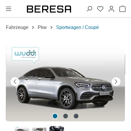
alt springen
Wa
Fahrzeuge
Pkw
Sportwagen / Coupé
Bildergalerie überspringen