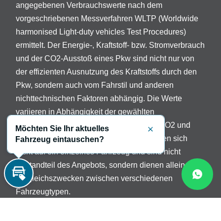
angegebenen Verbrauchswerte nach dem
vorgeschriebenen Messverfahren WLTP (Worldwide
harmonised Light-duty vehicles Test Procedures)
ermittelt. Der Energie-, Kraftstoff- bzw. Stromverbrauch
und der CO2-Ausstoß eines Pkw sind nicht nur von
der effizienten Ausnutzung des Kraftstoffs durch den
Pkw, sondern auch vom Fahrstil und anderen
nichttechnischen Faktoren abhängig. Die Werte
variieren in Abhängigkeit der gewählten
Sonderausstattungen. Beschreibung der CO2 und
Möchten Sie Ihr aktuelles
Schließen
Verbrauchsangaben: Die Angaben beziehen sich
Fahrzeug eintauschen?
nicht auf ein einzelnes Fahrzeug und sind nicht
Bestandteil des Angebots, sondern dienen allein
Vergleichszwecken zwischen verschiedenen
Inzahlungnahme
Fahrzeugtypen.