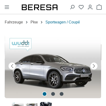
alt springen
Wa
Fahrzeuge
Pkw
Sportwagen / Coupé
Bildergalerie überspringen