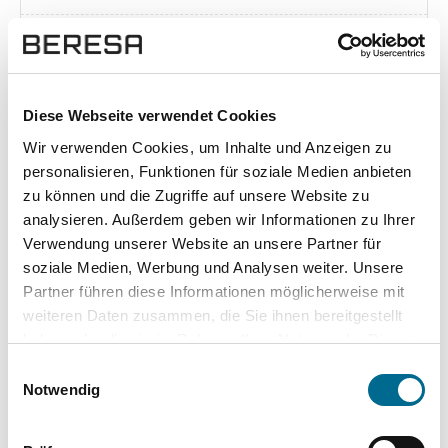
Exposé herunterladen [pdf]
Diese Webseite verwendet Cookies
Wir verwenden Cookies, um Inhalte und Anzeigen zu
Unsere Vorteile
personalisieren, Funktionen für soziale Medien anbieten
zu können und die Zugriffe auf unsere Website zu
analysieren. Außerdem geben wir Informationen zu Ihrer
Verwendung unserer Website an unsere Partner für
soziale Medien, Werbung und Analysen weiter. Unsere
wuddi
Leasing
Kauf
Partner führen diese Informationen möglicherweise mit
weiteren Daten zusammen, die Sie ihnen bereitgestellt
Versicherung
✔
-
-
haben oder die sie im Rahmen Ihrer Nutzung der Dienste
gesammelt haben. Sie geben Einwilligung zu unseren
KFZ Steuer
✔
-
-
Einwilligungsauswahl
Cookies, wenn Sie unsere Webseite weiterhin nutzen.
Notwendig
Zulassung
✔
-
-