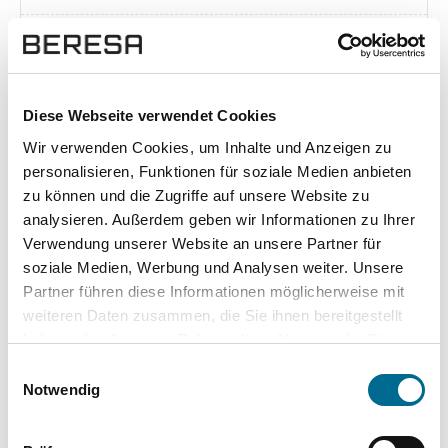
Exposé herunterladen [pdf]
Diese Webseite verwendet Cookies
Wir verwenden Cookies, um Inhalte und Anzeigen zu
Unsere Vorteile
personalisieren, Funktionen für soziale Medien anbieten
zu können und die Zugriffe auf unsere Website zu
analysieren. Außerdem geben wir Informationen zu Ihrer
Verwendung unserer Website an unsere Partner für
soziale Medien, Werbung und Analysen weiter. Unsere
wuddi
Leasing
Kauf
Partner führen diese Informationen möglicherweise mit
weiteren Daten zusammen, die Sie ihnen bereitgestellt
Versicherung
✔
-
-
haben oder die sie im Rahmen Ihrer Nutzung der Dienste
gesammelt haben. Sie geben Einwilligung zu unseren
KFZ Steuer
✔
-
-
Einwilligungsauswahl
Cookies, wenn Sie unsere Webseite weiterhin nutzen.
Notwendig
Zulassung
✔
-
-