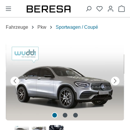
alt springen
Wa
Fahrzeuge
Pkw
Sportwagen / Coupé
Bildergalerie überspringen