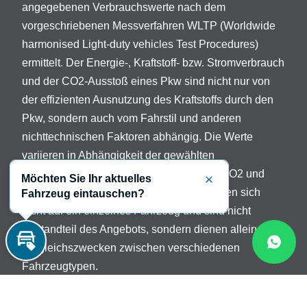
angegebenen Verbrauchswerte nach dem
vorgeschriebenen Messverfahren WLTP (Worldwide
harmonised Light-duty vehicles Test Procedures)
ermittelt. Der Energie-, Kraftstoff- bzw. Stromverbrauch
und der CO2-Ausstoß eines Pkw sind nicht nur von
der effizienten Ausnutzung des Kraftstoffs durch den
Pkw, sondern auch vom Fahrstil und anderen
nichttechnischen Faktoren abhängig. Die Werte
variieren in Abhängigkeit der gewählten
Sonderausstattungen. Beschreibung der CO2 und
Möchten Sie Ihr aktuelles
Schließen
Verbrauchsangaben: Die Angaben beziehen sich
Fahrzeug eintauschen?
nicht auf ein einzelnes Fahrzeug und sind nicht
Bestandteil des Angebots, sondern dienen allein
Vergleichszwecken zwischen verschiedenen
Inzahlungnahme
Fahrzeugtypen.