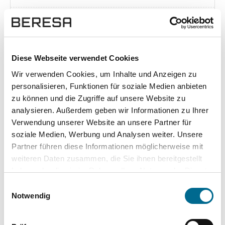
Exposé herunterladen [pdf]
Diese Webseite verwendet Cookies
Wir verwenden Cookies, um Inhalte und Anzeigen zu
Unsere Vorteile
personalisieren, Funktionen für soziale Medien anbieten
zu können und die Zugriffe auf unsere Website zu
analysieren. Außerdem geben wir Informationen zu Ihrer
Verwendung unserer Website an unsere Partner für
soziale Medien, Werbung und Analysen weiter. Unsere
wuddi
Leasing
Kauf
Partner führen diese Informationen möglicherweise mit
weiteren Daten zusammen, die Sie ihnen bereitgestellt
Versicherung
✔
-
-
haben oder die sie im Rahmen Ihrer Nutzung der Dienste
gesammelt haben. Sie geben Einwilligung zu unseren
KFZ Steuer
✔
-
-
Einwilligungsauswahl
Cookies, wenn Sie unsere Webseite weiterhin nutzen.
Notwendig
Zulassung
✔
-
-