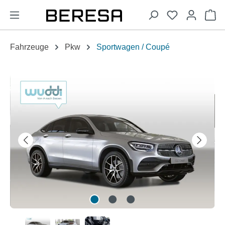
alt springen
Wa
Fahrzeuge
Pkw
Sportwagen / Coupé
Bildergalerie überspringen