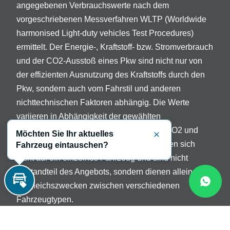
angegebenen Verbrauchswerte nach dem
vorgeschriebenen Messverfahren WLTP (Worldwide
harmonised Light-duty vehicles Test Procedures)
ermittelt. Der Energie-, Kraftstoff- bzw. Stromverbrauch
und der CO2-Ausstoß eines Pkw sind nicht nur von
der effizienten Ausnutzung des Kraftstoffs durch den
Pkw, sondern auch vom Fahrstil und anderen
nichttechnischen Faktoren abhängig. Die Werte
variieren in Abhängigkeit der gewählten
Sonderausstattungen. Beschreibung der CO2 und
Möchten Sie Ihr aktuelles
Schließen
Verbrauchsangaben: Die Angaben beziehen sich
Fahrzeug eintauschen?
nicht auf ein einzelnes Fahrzeug und sind nicht
Bestandteil des Angebots, sondern dienen allein
Vergleichszwecken zwischen verschiedenen
Inzahlungnahme
Fahrzeugtypen.