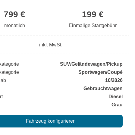
799 €
199 €
monatlich
Einmalige Startgebühr
inkl. MwSt.
ategorie
SUV/​Geländewagen/​Pickup
ategorie
Sportwagen/​Coupé
 ab
10/2026
Gebrauchtwagen
rt
Diesel
Grau
Fahrzeug konfigurieren