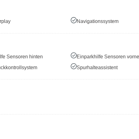
rplay
Navigationssystem
lfe Sensoren hinten
Einparkhilfe Sensoren vorn
ckkontrollsystem
Spurhalteassistent