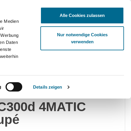
Alle Cookies zulassen
le Medien
ir
Ware
Nur notwendige Cookies
, Werbung
verwenden
ren Daten
ienste
weiterhin
edes-Benz
Privat
Gewerblich
g
Details zeigen
rcedes-Benz
C300d 4MATIC
upé