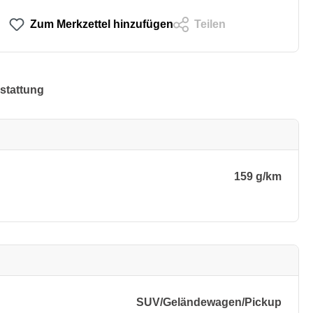
Zum Merkzettel hinzufügen
Teilen
stattung
159 g/km
SUV/​Geländewagen/​Pickup