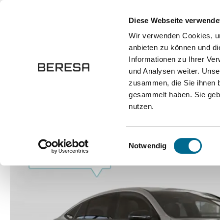
springen
Zur Hauptnavigation springen
Diese Webseite verwende
Wir verwenden Cookies, um
anbieten zu können und di
Fahrzeuge
Marken
Werkstatt
Karriere
Informationen zu Ihrer Ve
und Analysen weiter. Unse
zusammen, die Sie ihnen b
Fahrzeuge
Pkw
Sportwagen / Coupé
gesammelt haben. Sie gebe
nutzen.
Bildergalerie überspringen
Einwilligungsauswahl
Notwendig