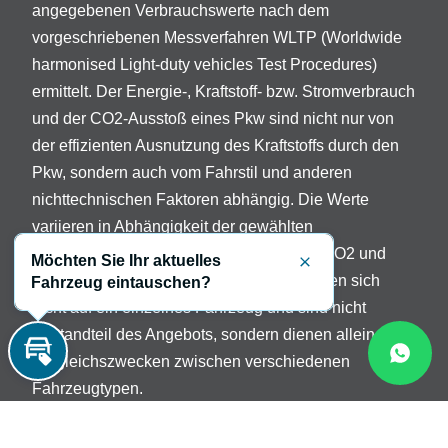
angegebenen Verbrauchswerte nach dem
vorgeschriebenen Messverfahren WLTP (Worldwide
harmonised Light-duty vehicles Test Procedures)
ermittelt. Der Energie-, Kraftstoff- bzw. Stromverbrauch
und der CO2-Ausstoß eines Pkw sind nicht nur von
der effizienten Ausnutzung des Kraftstoffs durch den
Pkw, sondern auch vom Fahrstil und anderen
nichttechnischen Faktoren abhängig. Die Werte
variieren in Abhängigkeit der gewählten
Sonderausstattungen. Beschreibung der CO2 und
Möchten Sie Ihr aktuelles
Schließen
Verbrauchsangaben: Die Angaben beziehen sich
Fahrzeug eintauschen?
nicht auf ein einzelnes Fahrzeug und sind nicht
Bestandteil des Angebots, sondern dienen allein
Vergleichszwecken zwischen verschiedenen
Inzahlungnahme
Fahrzeugtypen.