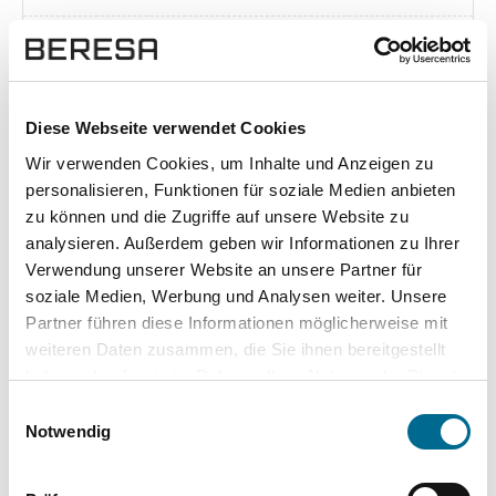
Exposé herunterladen [pdf]
Diese Webseite verwendet Cookies
Wir verwenden Cookies, um Inhalte und Anzeigen zu
Unsere Vorteile
personalisieren, Funktionen für soziale Medien anbieten
zu können und die Zugriffe auf unsere Website zu
analysieren. Außerdem geben wir Informationen zu Ihrer
Verwendung unserer Website an unsere Partner für
soziale Medien, Werbung und Analysen weiter. Unsere
wuddi
Leasing
Kauf
Partner führen diese Informationen möglicherweise mit
weiteren Daten zusammen, die Sie ihnen bereitgestellt
Versicherung
✔
-
-
haben oder die sie im Rahmen Ihrer Nutzung der Dienste
gesammelt haben. Sie geben Einwilligung zu unseren
KFZ Steuer
✔
-
-
Einwilligungsauswahl
Cookies, wenn Sie unsere Webseite weiterhin nutzen.
Notwendig
Zulassung
✔
-
-