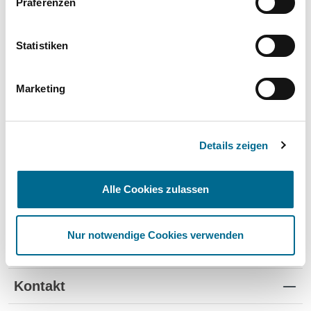
Präferenzen
Wartung und Verschleiß
✔
✔
-
TÜV
✔
-
-
Statistiken
Schutz vor Wertverlust
✔
✔
-
Marketing
Schnelle Verfügbarkeit
✔
-
✔
Flexible Laufzeiten
✔
-
-
Details zeigen
Reifenwechsel
✔
-
-
Alle Cookies zulassen
Nur notwendige Cookies verwenden
Standorte
Kontakt