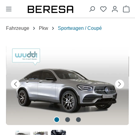
alt springen
Wa
Fahrzeuge
Pkw
Sportwagen / Coupé
Bildergalerie überspringen