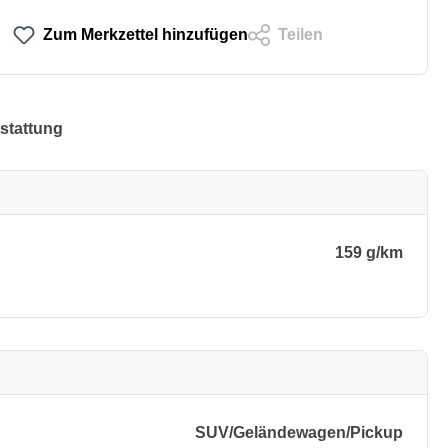
Zum Merkzettel hinzufügen
Teilen
stattung
159 g/km
SUV/​Geländewagen/​Pickup