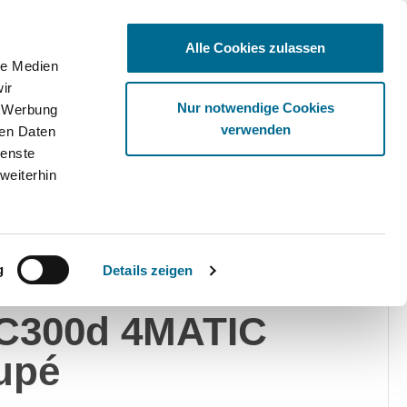
Alle Cookies zulassen
le Medien
ir
Ware
Nur notwendige Cookies
, Werbung
verwenden
ren Daten
ienste
weiterhin
edes-Benz
Privat
Gewerblich
g
Details zeigen
rcedes-Benz
C300d 4MATIC
upé