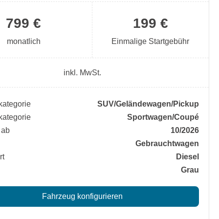
799 €
199 €
monatlich
Einmalige Startgebühr
inkl. MwSt.
ategorie
SUV/​Geländewagen/​Pickup
ategorie
Sportwagen/​Coupé
 ab
10/2026
Gebrauchtwagen
rt
Diesel
Grau
Fahrzeug konfigurieren