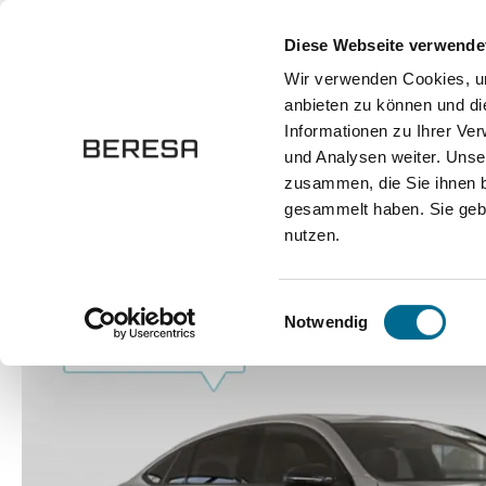
springen
Zur Hauptnavigation springen
Diese Webseite verwende
Wir verwenden Cookies, um
anbieten zu können und di
Fahrzeuge
Marken
Werkstatt
Karriere
Informationen zu Ihrer Ve
und Analysen weiter. Unse
zusammen, die Sie ihnen b
Fahrzeuge
Pkw
Sportwagen / Coupé
gesammelt haben. Sie gebe
nutzen.
Bildergalerie überspringen
Einwilligungsauswahl
Notwendig