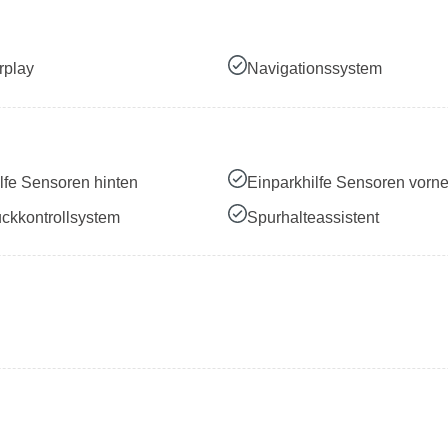
rplay
Navigationssystem
lfe Sensoren hinten
Einparkhilfe Sensoren vorn
ckkontrollsystem
Spurhalteassistent