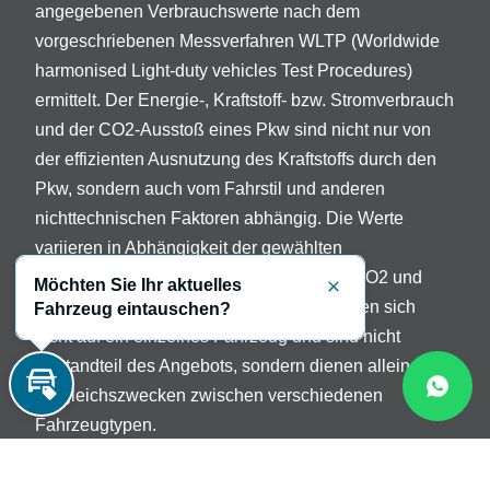
angegebenen Verbrauchswerte nach dem
vorgeschriebenen Messverfahren WLTP (Worldwide
harmonised Light-duty vehicles Test Procedures)
ermittelt. Der Energie-, Kraftstoff- bzw. Stromverbrauch
und der CO2-Ausstoß eines Pkw sind nicht nur von
der effizienten Ausnutzung des Kraftstoffs durch den
Pkw, sondern auch vom Fahrstil und anderen
nichttechnischen Faktoren abhängig. Die Werte
variieren in Abhängigkeit der gewählten
Sonderausstattungen. Beschreibung der CO2 und
Möchten Sie Ihr aktuelles
Schließen
Verbrauchsangaben: Die Angaben beziehen sich
Fahrzeug eintauschen?
nicht auf ein einzelnes Fahrzeug und sind nicht
Bestandteil des Angebots, sondern dienen allein
Vergleichszwecken zwischen verschiedenen
Inzahlungnahme
Fahrzeugtypen.