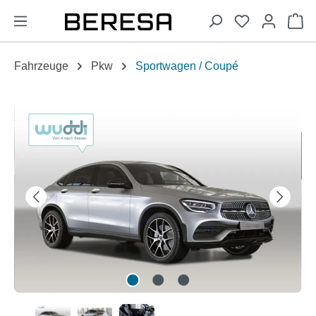
alt springen
Wa
Fahrzeuge
Pkw
Sportwagen / Coupé
Bildergalerie überspringen