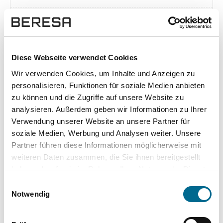
Exposé herunterladen [pdf]
Diese Webseite verwendet Cookies
Wir verwenden Cookies, um Inhalte und Anzeigen zu
Unsere Vorteile
personalisieren, Funktionen für soziale Medien anbieten
zu können und die Zugriffe auf unsere Website zu
analysieren. Außerdem geben wir Informationen zu Ihrer
Verwendung unserer Website an unsere Partner für
soziale Medien, Werbung und Analysen weiter. Unsere
wuddi
Leasing
Kauf
Partner führen diese Informationen möglicherweise mit
weiteren Daten zusammen, die Sie ihnen bereitgestellt
Versicherung
✔
-
-
haben oder die sie im Rahmen Ihrer Nutzung der Dienste
gesammelt haben. Sie geben Einwilligung zu unseren
KFZ Steuer
✔
-
-
Einwilligungsauswahl
Cookies, wenn Sie unsere Webseite weiterhin nutzen.
Notwendig
Zulassung
✔
-
-