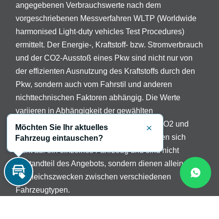
angegebenen Verbrauchswerte nach dem
vorgeschriebenen Messverfahren WLTP (Worldwide
harmonised Light-duty vehicles Test Procedures)
ermittelt. Der Energie-, Kraftstoff- bzw. Stromverbrauch
und der CO2-Ausstoß eines Pkw sind nicht nur von
der effizienten Ausnutzung des Kraftstoffs durch den
Pkw, sondern auch vom Fahrstil und anderen
nichttechnischen Faktoren abhängig. Die Werte
variieren in Abhängigkeit der gewählten
Sonderausstattungen. Beschreibung der CO2 und
Möchten Sie Ihr aktuelles
Schließen
Verbrauchsangaben: Die Angaben beziehen sich
Fahrzeug eintauschen?
nicht auf ein einzelnes Fahrzeug und sind nicht
Bestandteil des Angebots, sondern dienen allein
Vergleichszwecken zwischen verschiedenen
Inzahlungnahme
Fahrzeugtypen.