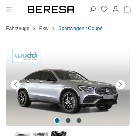
alt springen
Wa
Fahrzeuge
Pkw
Sportwagen / Coupé
Bildergalerie überspringen