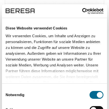
Exposé herunterladen [pdf]
Diese Webseite verwendet Cookies
Wir verwenden Cookies, um Inhalte und Anzeigen zu
Unsere Vorteile
personalisieren, Funktionen für soziale Medien anbieten
zu können und die Zugriffe auf unsere Website zu
analysieren. Außerdem geben wir Informationen zu Ihrer
Verwendung unserer Website an unsere Partner für
soziale Medien, Werbung und Analysen weiter. Unsere
wuddi
Leasing
Kauf
Partner führen diese Informationen möglicherweise mit
weiteren Daten zusammen, die Sie ihnen bereitgestellt
Versicherung
✔
-
-
haben oder die sie im Rahmen Ihrer Nutzung der Dienste
gesammelt haben. Sie geben Einwilligung zu unseren
KFZ Steuer
✔
-
-
Einwilligungsauswahl
Cookies, wenn Sie unsere Webseite weiterhin nutzen.
Notwendig
Zulassung
✔
-
-