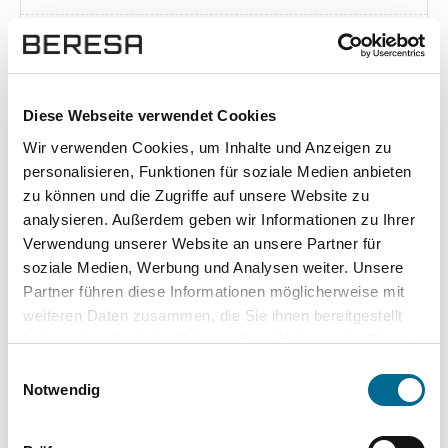
Exposé herunterladen [pdf]
Diese Webseite verwendet Cookies
Wir verwenden Cookies, um Inhalte und Anzeigen zu
Unsere Vorteile
personalisieren, Funktionen für soziale Medien anbieten
zu können und die Zugriffe auf unsere Website zu
analysieren. Außerdem geben wir Informationen zu Ihrer
Verwendung unserer Website an unsere Partner für
soziale Medien, Werbung und Analysen weiter. Unsere
wuddi
Leasing
Kauf
Partner führen diese Informationen möglicherweise mit
weiteren Daten zusammen, die Sie ihnen bereitgestellt
Versicherung
✔
-
-
haben oder die sie im Rahmen Ihrer Nutzung der Dienste
gesammelt haben. Sie geben Einwilligung zu unseren
KFZ Steuer
✔
-
-
Einwilligungsauswahl
Cookies, wenn Sie unsere Webseite weiterhin nutzen.
Notwendig
Zulassung
✔
-
-