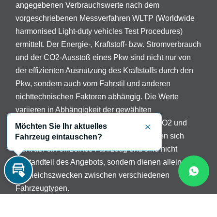
angegebenen Verbrauchswerte nach dem
vorgeschriebenen Messverfahren WLTP (Worldwide
harmonised Light-duty vehicles Test Procedures)
ermittelt. Der Energie-, Kraftstoff- bzw. Stromverbrauch
und der CO2-Ausstoß eines Pkw sind nicht nur von
der effizienten Ausnutzung des Kraftstoffs durch den
Pkw, sondern auch vom Fahrstil und anderen
nichttechnischen Faktoren abhängig. Die Werte
variieren in Abhängigkeit der gewählten
Sonderausstattungen. Beschreibung der CO2 und
Möchten Sie Ihr aktuelles
Schließen
Verbrauchsangaben: Die Angaben beziehen sich
Fahrzeug eintauschen?
nicht auf ein einzelnes Fahrzeug und sind nicht
Bestandteil des Angebots, sondern dienen allein
Vergleichszwecken zwischen verschiedenen
Inzahlungnahme
Fahrzeugtypen.