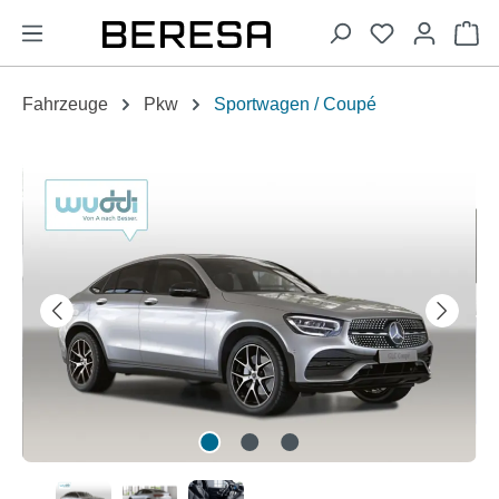
alt springen
Wa
Fahrzeuge
Pkw
Sportwagen / Coupé
Bildergalerie überspringen