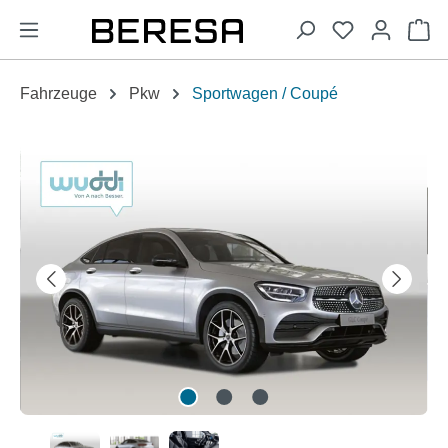
alt springen
Wa
Fahrzeuge
Pkw
Sportwagen / Coupé
Bildergalerie überspringen