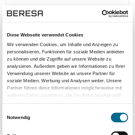
Exposé herunterladen [pdf]
Diese Webseite verwendet Cookies
Wir verwenden Cookies, um Inhalte und Anzeigen zu
Unsere Vorteile
personalisieren, Funktionen für soziale Medien anbieten
zu können und die Zugriffe auf unsere Website zu
analysieren. Außerdem geben wir Informationen zu Ihrer
Verwendung unserer Website an unsere Partner für
soziale Medien, Werbung und Analysen weiter. Unsere
wuddi
Leasing
Kauf
Partner führen diese Informationen möglicherweise mit
weiteren Daten zusammen, die Sie ihnen bereitgestellt
Versicherung
✔
-
-
haben oder die sie im Rahmen Ihrer Nutzung der Dienste
gesammelt haben. Sie geben Einwilligung zu unseren
KFZ Steuer
✔
-
-
Einwilligungsauswahl
Cookies, wenn Sie unsere Webseite weiterhin nutzen.
Notwendig
Zulassung
✔
-
-