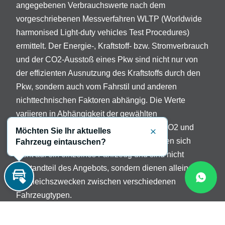
angegebenen Verbrauchswerte nach dem
vorgeschriebenen Messverfahren WLTP (Worldwide
harmonised Light-duty vehicles Test Procedures)
ermittelt. Der Energie-, Kraftstoff- bzw. Stromverbrauch
und der CO2-Ausstoß eines Pkw sind nicht nur von
der effizienten Ausnutzung des Kraftstoffs durch den
Pkw, sondern auch vom Fahrstil und anderen
nichttechnischen Faktoren abhängig. Die Werte
variieren in Abhängigkeit der gewählten
Sonderausstattungen. Beschreibung der CO2 und
Möchten Sie Ihr aktuelles
Schließen
Verbrauchsangaben: Die Angaben beziehen sich
Fahrzeug eintauschen?
nicht auf ein einzelnes Fahrzeug und sind nicht
Bestandteil des Angebots, sondern dienen allein
Vergleichszwecken zwischen verschiedenen
Inzahlungnahme
Fahrzeugtypen.