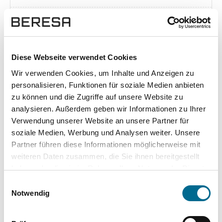
Exposé herunterladen [pdf]
Diese Webseite verwendet Cookies
Wir verwenden Cookies, um Inhalte und Anzeigen zu
Unsere Vorteile
personalisieren, Funktionen für soziale Medien anbieten
zu können und die Zugriffe auf unsere Website zu
analysieren. Außerdem geben wir Informationen zu Ihrer
Verwendung unserer Website an unsere Partner für
soziale Medien, Werbung und Analysen weiter. Unsere
wuddi
Leasing
Kauf
Partner führen diese Informationen möglicherweise mit
weiteren Daten zusammen, die Sie ihnen bereitgestellt
Versicherung
✔
-
-
haben oder die sie im Rahmen Ihrer Nutzung der Dienste
gesammelt haben. Sie geben Einwilligung zu unseren
KFZ Steuer
✔
-
-
Einwilligungsauswahl
Cookies, wenn Sie unsere Webseite weiterhin nutzen.
Notwendig
Zulassung
✔
-
-