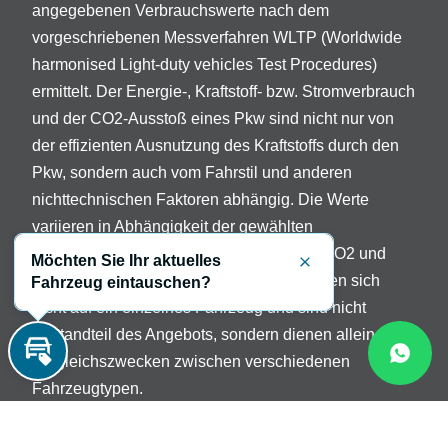
angegebenen Verbrauchswerte nach dem
vorgeschriebenen Messverfahren WLTP (Worldwide
harmonised Light-duty vehicles Test Procedures)
ermittelt. Der Energie-, Kraftstoff- bzw. Stromverbrauch
und der CO2-Ausstoß eines Pkw sind nicht nur von
der effizienten Ausnutzung des Kraftstoffs durch den
Pkw, sondern auch vom Fahrstil und anderen
nichttechnischen Faktoren abhängig. Die Werte
variieren in Abhängigkeit der gewählten
Sonderausstattungen. Beschreibung der CO2 und
Möchten Sie Ihr aktuelles
Schließen
Verbrauchsangaben: Die Angaben beziehen sich
Fahrzeug eintauschen?
nicht auf ein einzelnes Fahrzeug und sind nicht
Bestandteil des Angebots, sondern dienen allein
Vergleichszwecken zwischen verschiedenen
Inzahlungnahme
Fahrzeugtypen.