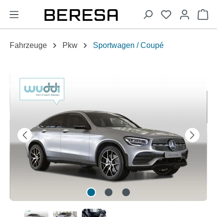
alt springen
Wa
Fahrzeuge
Pkw
Sportwagen / Coupé
Bildergalerie überspringen