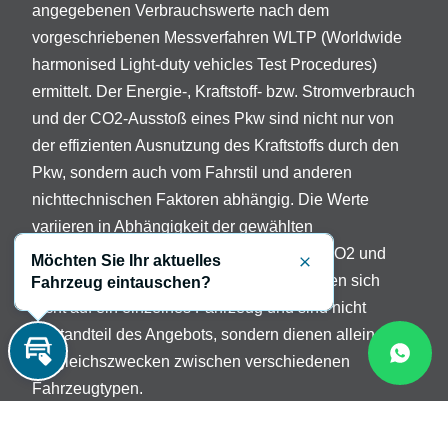
angegebenen Verbrauchswerte nach dem
vorgeschriebenen Messverfahren WLTP (Worldwide
harmonised Light-duty vehicles Test Procedures)
ermittelt. Der Energie-, Kraftstoff- bzw. Stromverbrauch
und der CO2-Ausstoß eines Pkw sind nicht nur von
der effizienten Ausnutzung des Kraftstoffs durch den
Pkw, sondern auch vom Fahrstil und anderen
nichttechnischen Faktoren abhängig. Die Werte
variieren in Abhängigkeit der gewählten
Sonderausstattungen. Beschreibung der CO2 und
Möchten Sie Ihr aktuelles
Schließen
Verbrauchsangaben: Die Angaben beziehen sich
Fahrzeug eintauschen?
nicht auf ein einzelnes Fahrzeug und sind nicht
Bestandteil des Angebots, sondern dienen allein
Vergleichszwecken zwischen verschiedenen
Inzahlungnahme
Fahrzeugtypen.