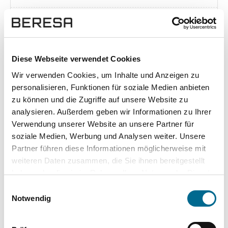
Exposé herunterladen [pdf]
Diese Webseite verwendet Cookies
Wir verwenden Cookies, um Inhalte und Anzeigen zu
Unsere Vorteile
personalisieren, Funktionen für soziale Medien anbieten
zu können und die Zugriffe auf unsere Website zu
analysieren. Außerdem geben wir Informationen zu Ihrer
Verwendung unserer Website an unsere Partner für
soziale Medien, Werbung und Analysen weiter. Unsere
wuddi
Leasing
Kauf
Partner führen diese Informationen möglicherweise mit
weiteren Daten zusammen, die Sie ihnen bereitgestellt
Versicherung
✔
-
-
haben oder die sie im Rahmen Ihrer Nutzung der Dienste
gesammelt haben. Sie geben Einwilligung zu unseren
KFZ Steuer
✔
-
-
Einwilligungsauswahl
Cookies, wenn Sie unsere Webseite weiterhin nutzen.
Notwendig
Zulassung
✔
-
-