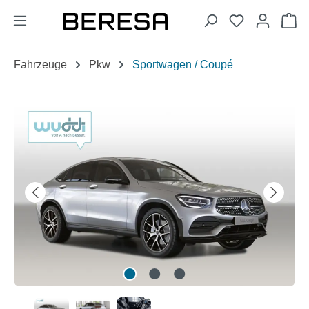
alt springen
Wa
Fahrzeuge
Pkw
Sportwagen / Coupé
Bildergalerie überspringen