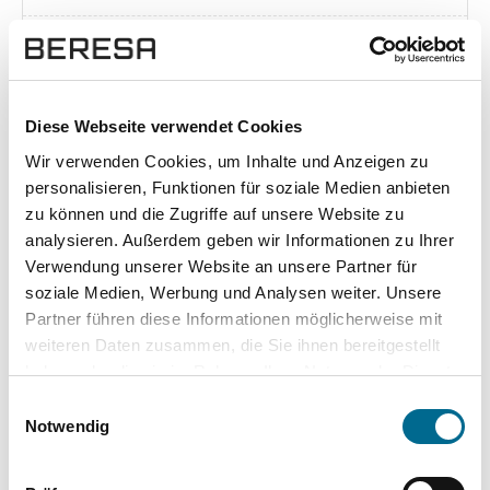
Exposé herunterladen [pdf]
Diese Webseite verwendet Cookies
Wir verwenden Cookies, um Inhalte und Anzeigen zu
Unsere Vorteile
personalisieren, Funktionen für soziale Medien anbieten
zu können und die Zugriffe auf unsere Website zu
analysieren. Außerdem geben wir Informationen zu Ihrer
Verwendung unserer Website an unsere Partner für
soziale Medien, Werbung und Analysen weiter. Unsere
wuddi
Leasing
Kauf
Partner führen diese Informationen möglicherweise mit
weiteren Daten zusammen, die Sie ihnen bereitgestellt
Versicherung
✔
-
-
haben oder die sie im Rahmen Ihrer Nutzung der Dienste
gesammelt haben. Sie geben Einwilligung zu unseren
KFZ Steuer
✔
-
-
Einwilligungsauswahl
Cookies, wenn Sie unsere Webseite weiterhin nutzen.
Notwendig
Zulassung
✔
-
-