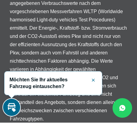
angegebenen Verbrauchswerte nach dem
vorgeschriebenen Messverfahren WLTP (Worldwide
harmonised Light-duty vehicles Test Procedures)
ermittelt. Der Energie-, Kraftstoff- bzw. Stromverbrauch
und der CO2-Ausstoß eines Pkw sind nicht nur von
der effizienten Ausnutzung des Kraftstoffs durch den
Pkw, sondern auch vom Fahrstil und anderen
nichttechnischen Faktoren abhängig. Die Werte
variieren in Abhängigkeit der gewählten
Sonderausstattungen. Beschreibung der CO2 und
Möchten Sie Ihr aktuelles
Schließen
Verbrauchsangaben: Die Angaben beziehen sich
Fahrzeug eintauschen?
nicht auf ein einzelnes Fahrzeug und sind nicht
Bestandteil des Angebots, sondern dienen allein
Vergleichszwecken zwischen verschiedenen
Inzahlungnahme
Fahrzeugtypen.