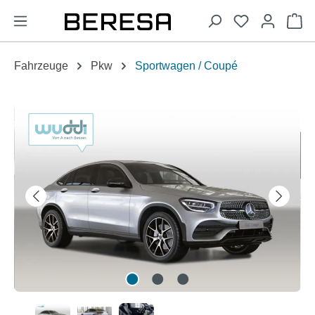
alt springen
Wa
Fahrzeuge
Pkw
Sportwagen / Coupé
Bildergalerie überspringen