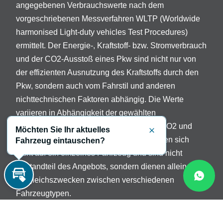
angegebenen Verbrauchswerte nach dem
vorgeschriebenen Messverfahren WLTP (Worldwide
harmonised Light-duty vehicles Test Procedures)
ermittelt. Der Energie-, Kraftstoff- bzw. Stromverbrauch
und der CO2-Ausstoß eines Pkw sind nicht nur von
der effizienten Ausnutzung des Kraftstoffs durch den
Pkw, sondern auch vom Fahrstil und anderen
nichttechnischen Faktoren abhängig. Die Werte
variieren in Abhängigkeit der gewählten
Sonderausstattungen. Beschreibung der CO2 und
Möchten Sie Ihr aktuelles
Schließen
Verbrauchsangaben: Die Angaben beziehen sich
Fahrzeug eintauschen?
nicht auf ein einzelnes Fahrzeug und sind nicht
Bestandteil des Angebots, sondern dienen allein
Vergleichszwecken zwischen verschiedenen
Inzahlungnahme
Fahrzeugtypen.