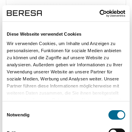
Exposé herunterladen [pdf]
Diese Webseite verwendet Cookies
Wir verwenden Cookies, um Inhalte und Anzeigen zu
Unsere Vorteile
personalisieren, Funktionen für soziale Medien anbieten
zu können und die Zugriffe auf unsere Website zu
analysieren. Außerdem geben wir Informationen zu Ihrer
Verwendung unserer Website an unsere Partner für
soziale Medien, Werbung und Analysen weiter. Unsere
wuddi
Leasing
Kauf
Partner führen diese Informationen möglicherweise mit
weiteren Daten zusammen, die Sie ihnen bereitgestellt
Versicherung
✔
-
-
haben oder die sie im Rahmen Ihrer Nutzung der Dienste
gesammelt haben. Sie geben Einwilligung zu unseren
KFZ Steuer
✔
-
-
Einwilligungsauswahl
Cookies, wenn Sie unsere Webseite weiterhin nutzen.
Notwendig
Zulassung
✔
-
-