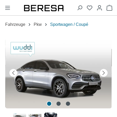
alt springen
Wa
Fahrzeuge
Pkw
Sportwagen / Coupé
Bildergalerie überspringen