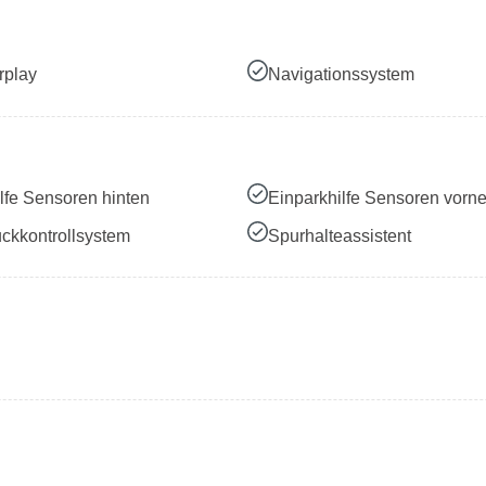
rplay
Navigationssystem
lfe Sensoren hinten
Einparkhilfe Sensoren vorn
ckkontrollsystem
Spurhalteassistent