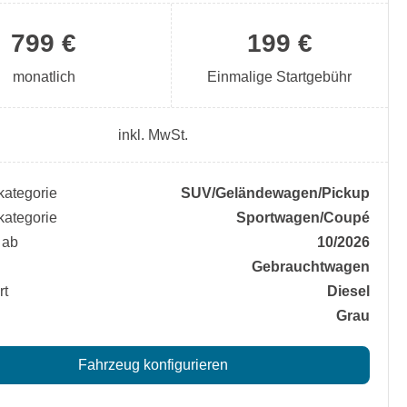
799 €
199 €
monatlich
Einmalige Startgebühr
inkl. MwSt.
ategorie
SUV/​Geländewagen/​Pickup
ategorie
Sportwagen/​Coupé
 ab
10/2026
Gebrauchtwagen
rt
Diesel
Grau
Fahrzeug konfigurieren