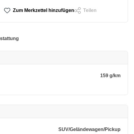
Zum Merkzettel hinzufügen
Teilen
stattung
159 g/km
SUV/​Geländewagen/​Pickup