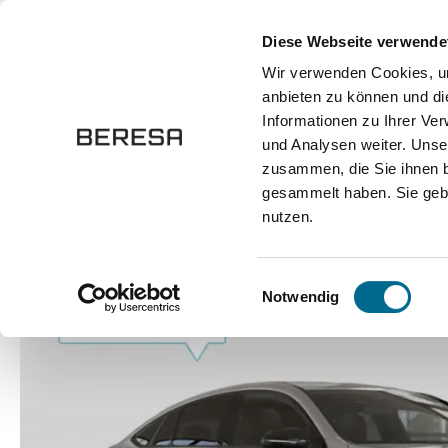
springen
Zur Hauptnavigation springen
Diese Webseite verwende
Wir verwenden Cookies, um
anbieten zu können und di
Fahrzeuge
Marken
Werkstatt
Karriere
Informationen zu Ihrer Ve
und Analysen weiter. Unse
zusammen, die Sie ihnen b
Fahrzeuge
Pkw
Sportwagen / Coupé
gesammelt haben. Sie gebe
nutzen.
Bildergalerie überspringen
Einwilligungsauswahl
Notwendig