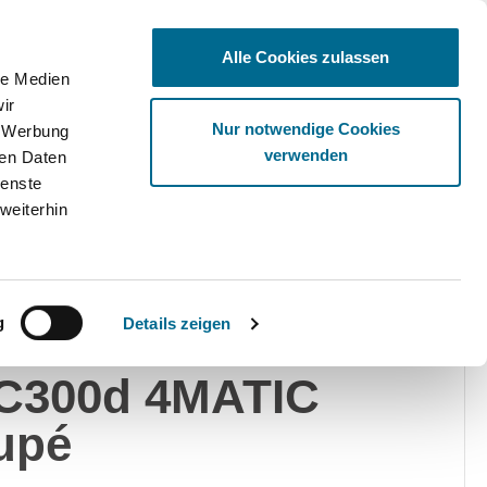
Alle Cookies zulassen
le Medien
ir
Ware
Nur notwendige Cookies
, Werbung
verwenden
ren Daten
ienste
weiterhin
edes-Benz
Privat
Gewerblich
g
Details zeigen
rcedes-Benz
C300d 4MATIC
upé