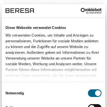
Exposé herunterladen [pdf]
Diese Webseite verwendet Cookies
Wir verwenden Cookies, um Inhalte und Anzeigen zu
Unsere Vorteile
personalisieren, Funktionen für soziale Medien anbieten
zu können und die Zugriffe auf unsere Website zu
analysieren. Außerdem geben wir Informationen zu Ihrer
Verwendung unserer Website an unsere Partner für
soziale Medien, Werbung und Analysen weiter. Unsere
wuddi
Leasing
Kauf
Partner führen diese Informationen möglicherweise mit
weiteren Daten zusammen, die Sie ihnen bereitgestellt
Versicherung
✔
-
-
haben oder die sie im Rahmen Ihrer Nutzung der Dienste
gesammelt haben. Sie geben Einwilligung zu unseren
KFZ Steuer
✔
-
-
Einwilligungsauswahl
Cookies, wenn Sie unsere Webseite weiterhin nutzen.
Notwendig
Zulassung
✔
-
-