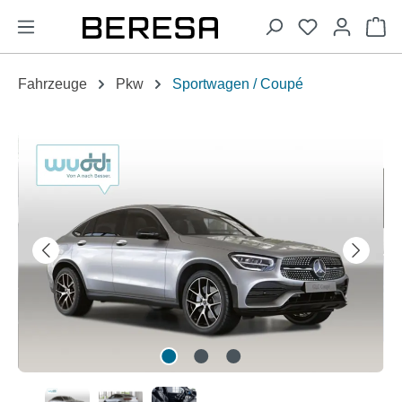
alt springen
Wa
Fahrzeuge
Pkw
Sportwagen / Coupé
Bildergalerie überspringen