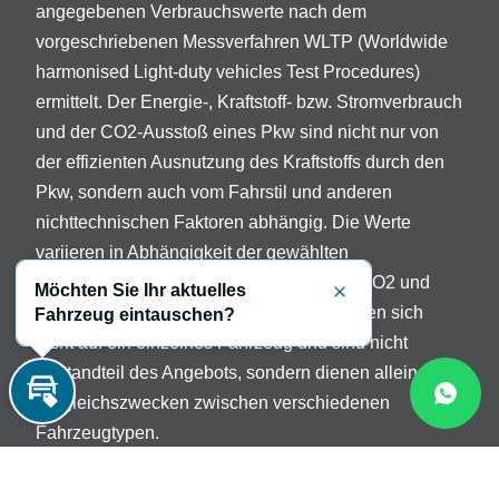
angegebenen Verbrauchswerte nach dem
vorgeschriebenen Messverfahren WLTP (Worldwide
harmonised Light-duty vehicles Test Procedures)
ermittelt. Der Energie-, Kraftstoff- bzw. Stromverbrauch
und der CO2-Ausstoß eines Pkw sind nicht nur von
der effizienten Ausnutzung des Kraftstoffs durch den
Pkw, sondern auch vom Fahrstil und anderen
nichttechnischen Faktoren abhängig. Die Werte
variieren in Abhängigkeit der gewählten
Sonderausstattungen. Beschreibung der CO2 und
Möchten Sie Ihr aktuelles
Schließen
Verbrauchsangaben: Die Angaben beziehen sich
Fahrzeug eintauschen?
nicht auf ein einzelnes Fahrzeug und sind nicht
Bestandteil des Angebots, sondern dienen allein
Vergleichszwecken zwischen verschiedenen
Inzahlungnahme
Fahrzeugtypen.