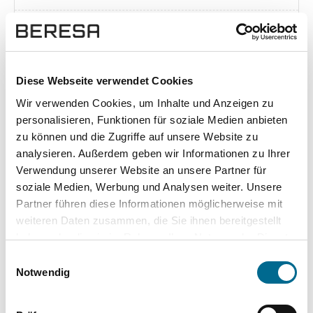
Exposé herunterladen [pdf]
Diese Webseite verwendet Cookies
Wir verwenden Cookies, um Inhalte und Anzeigen zu
Unsere Vorteile
personalisieren, Funktionen für soziale Medien anbieten
zu können und die Zugriffe auf unsere Website zu
analysieren. Außerdem geben wir Informationen zu Ihrer
Verwendung unserer Website an unsere Partner für
soziale Medien, Werbung und Analysen weiter. Unsere
wuddi
Leasing
Kauf
Partner führen diese Informationen möglicherweise mit
weiteren Daten zusammen, die Sie ihnen bereitgestellt
Versicherung
✔
-
-
haben oder die sie im Rahmen Ihrer Nutzung der Dienste
gesammelt haben. Sie geben Einwilligung zu unseren
KFZ Steuer
✔
-
-
Einwilligungsauswahl
Cookies, wenn Sie unsere Webseite weiterhin nutzen.
Notwendig
Zulassung
✔
-
-