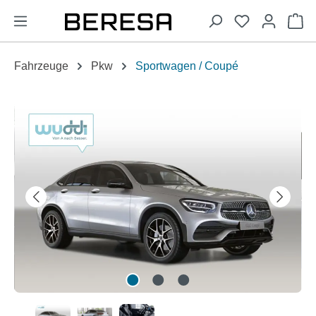
alt springen
Wa
Fahrzeuge
Pkw
Sportwagen / Coupé
Bildergalerie überspringen