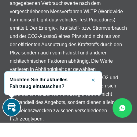
angegebenen Verbrauchswerte nach dem
vorgeschriebenen Messverfahren WLTP (Worldwide
harmonised Light-duty vehicles Test Procedures)
ermittelt. Der Energie-, Kraftstoff- bzw. Stromverbrauch
und der CO2-Ausstoß eines Pkw sind nicht nur von
der effizienten Ausnutzung des Kraftstoffs durch den
Pkw, sondern auch vom Fahrstil und anderen
nichttechnischen Faktoren abhängig. Die Werte
variieren in Abhängigkeit der gewählten
Sonderausstattungen. Beschreibung der CO2 und
Möchten Sie Ihr aktuelles
Schließen
Verbrauchsangaben: Die Angaben beziehen sich
Fahrzeug eintauschen?
nicht auf ein einzelnes Fahrzeug und sind nicht
Bestandteil des Angebots, sondern dienen allein
Vergleichszwecken zwischen verschiedenen
Inzahlungnahme
Fahrzeugtypen.