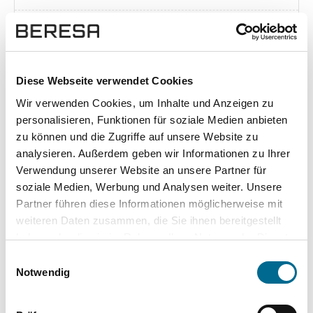
Exposé herunterladen [pdf]
Diese Webseite verwendet Cookies
Wir verwenden Cookies, um Inhalte und Anzeigen zu
Unsere Vorteile
personalisieren, Funktionen für soziale Medien anbieten
zu können und die Zugriffe auf unsere Website zu
analysieren. Außerdem geben wir Informationen zu Ihrer
Verwendung unserer Website an unsere Partner für
soziale Medien, Werbung und Analysen weiter. Unsere
wuddi
Leasing
Kauf
Partner führen diese Informationen möglicherweise mit
weiteren Daten zusammen, die Sie ihnen bereitgestellt
Versicherung
✔
-
-
haben oder die sie im Rahmen Ihrer Nutzung der Dienste
gesammelt haben. Sie geben Einwilligung zu unseren
KFZ Steuer
✔
-
-
Einwilligungsauswahl
Cookies, wenn Sie unsere Webseite weiterhin nutzen.
Notwendig
Zulassung
✔
-
-