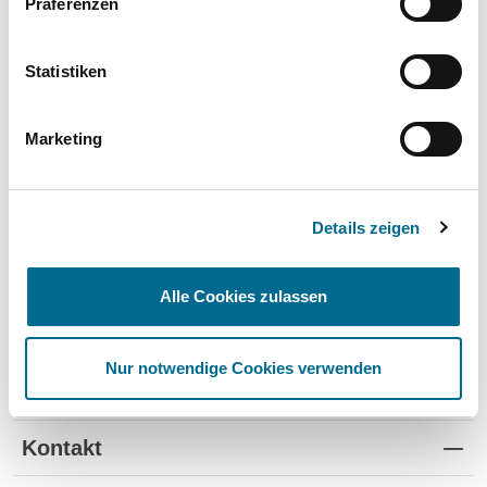
Präferenzen
Wartung und Verschleiß
✔
✔
-
TÜV
✔
-
-
Statistiken
Schutz vor Wertverlust
✔
✔
-
Marketing
Schnelle Verfügbarkeit
✔
-
✔
Flexible Laufzeiten
✔
-
-
Details zeigen
Reifenwechsel
✔
-
-
Alle Cookies zulassen
Nur notwendige Cookies verwenden
Standorte
Kontakt