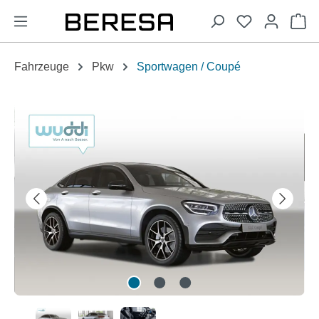
alt springen
Wa
Fahrzeuge
Pkw
Sportwagen / Coupé
Bildergalerie überspringen