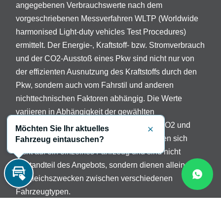
angegebenen Verbrauchswerte nach dem
vorgeschriebenen Messverfahren WLTP (Worldwide
harmonised Light-duty vehicles Test Procedures)
ermittelt. Der Energie-, Kraftstoff- bzw. Stromverbrauch
und der CO2-Ausstoß eines Pkw sind nicht nur von
der effizienten Ausnutzung des Kraftstoffs durch den
Pkw, sondern auch vom Fahrstil und anderen
nichttechnischen Faktoren abhängig. Die Werte
variieren in Abhängigkeit der gewählten
Sonderausstattungen. Beschreibung der CO2 und
Möchten Sie Ihr aktuelles
Schließen
Verbrauchsangaben: Die Angaben beziehen sich
Fahrzeug eintauschen?
nicht auf ein einzelnes Fahrzeug und sind nicht
Bestandteil des Angebots, sondern dienen allein
Vergleichszwecken zwischen verschiedenen
Inzahlungnahme
Fahrzeugtypen.