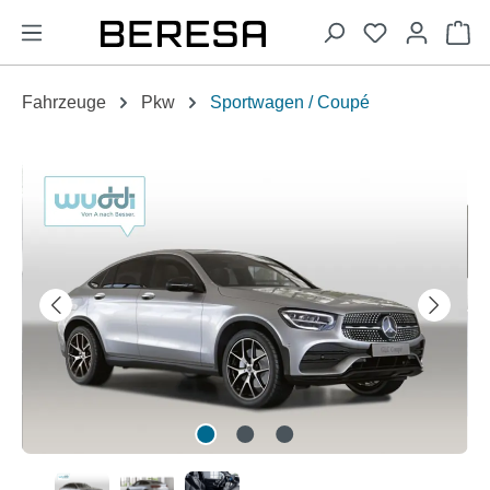
alt springen
Wa
Fahrzeuge
Pkw
Sportwagen / Coupé
Bildergalerie überspringen