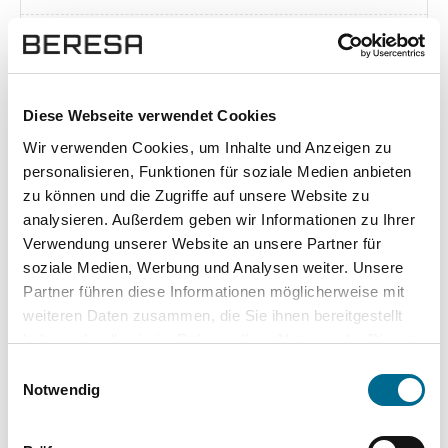
Exposé herunterladen [pdf]
Diese Webseite verwendet Cookies
Wir verwenden Cookies, um Inhalte und Anzeigen zu
Unsere Vorteile
personalisieren, Funktionen für soziale Medien anbieten
zu können und die Zugriffe auf unsere Website zu
analysieren. Außerdem geben wir Informationen zu Ihrer
Verwendung unserer Website an unsere Partner für
soziale Medien, Werbung und Analysen weiter. Unsere
wuddi
Leasing
Kauf
Partner führen diese Informationen möglicherweise mit
weiteren Daten zusammen, die Sie ihnen bereitgestellt
Versicherung
✔
-
-
haben oder die sie im Rahmen Ihrer Nutzung der Dienste
gesammelt haben. Sie geben Einwilligung zu unseren
KFZ Steuer
✔
-
-
Einwilligungsauswahl
Cookies, wenn Sie unsere Webseite weiterhin nutzen.
Notwendig
Zulassung
✔
-
-