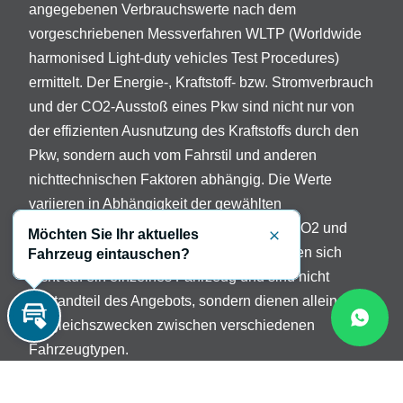
angegebenen Verbrauchswerte nach dem
vorgeschriebenen Messverfahren WLTP (Worldwide
harmonised Light-duty vehicles Test Procedures)
ermittelt. Der Energie-, Kraftstoff- bzw. Stromverbrauch
und der CO2-Ausstoß eines Pkw sind nicht nur von
der effizienten Ausnutzung des Kraftstoffs durch den
Pkw, sondern auch vom Fahrstil und anderen
nichttechnischen Faktoren abhängig. Die Werte
variieren in Abhängigkeit der gewählten
Sonderausstattungen. Beschreibung der CO2 und
Möchten Sie Ihr aktuelles
Schließen
Verbrauchsangaben: Die Angaben beziehen sich
Fahrzeug eintauschen?
nicht auf ein einzelnes Fahrzeug und sind nicht
Bestandteil des Angebots, sondern dienen allein
Vergleichszwecken zwischen verschiedenen
Inzahlungnahme
Fahrzeugtypen.