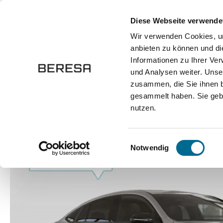
springen
Zur Hauptnavigation springen
Diese Webseite verwende
Wir verwenden Cookies, um
anbieten zu können und di
Fahrzeuge
Marken
Werkstatt
Karriere
Informationen zu Ihrer Ve
und Analysen weiter. Unse
zusammen, die Sie ihnen b
Fahrzeuge
Pkw
Sportwagen / Coupé
gesammelt haben. Sie gebe
nutzen.
Bildergalerie überspringen
Einwilligungsauswahl
Notwendig