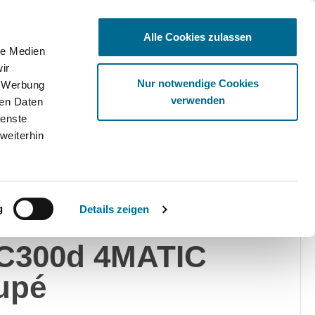
Alle Cookies zulassen
le Medien
ir
Ware
Nur notwendige Cookies
, Werbung
verwenden
ren Daten
ienste
weiterhin
edes-Benz
Privat
Gewerblich
g
Details zeigen
rcedes-Benz
C300d 4MATIC
upé