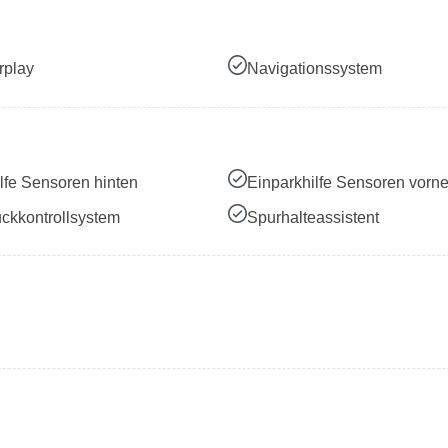
rplay
Navigationssystem
lfe Sensoren hinten
Einparkhilfe Sensoren vorn
ckkontrollsystem
Spurhalteassistent