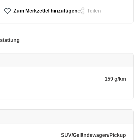
Zum Merkzettel hinzufügen
Teilen
stattung
159 g/km
SUV/​Geländewagen/​Pickup