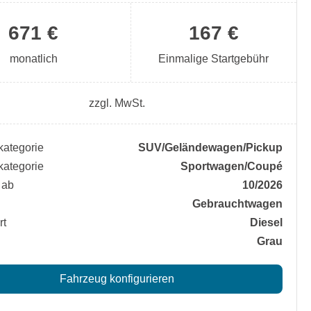
671 €
167 €
monatlich
Einmalige Startgebühr
zzgl. MwSt.
ategorie
SUV/​Geländewagen/​Pickup
ategorie
Sportwagen/​Coupé
 ab
10/2026
Gebrauchtwagen
rt
Diesel
Grau
Fahrzeug konfigurieren