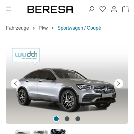
alt springen
Wa
Fahrzeuge
Pkw
Sportwagen / Coupé
Bildergalerie überspringen