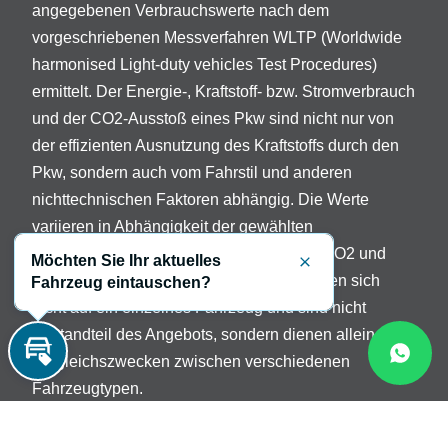
angegebenen Verbrauchswerte nach dem
vorgeschriebenen Messverfahren WLTP (Worldwide
harmonised Light-duty vehicles Test Procedures)
ermittelt. Der Energie-, Kraftstoff- bzw. Stromverbrauch
und der CO2-Ausstoß eines Pkw sind nicht nur von
der effizienten Ausnutzung des Kraftstoffs durch den
Pkw, sondern auch vom Fahrstil und anderen
nichttechnischen Faktoren abhängig. Die Werte
variieren in Abhängigkeit der gewählten
Sonderausstattungen. Beschreibung der CO2 und
Möchten Sie Ihr aktuelles
Schließen
Verbrauchsangaben: Die Angaben beziehen sich
Fahrzeug eintauschen?
nicht auf ein einzelnes Fahrzeug und sind nicht
Bestandteil des Angebots, sondern dienen allein
Vergleichszwecken zwischen verschiedenen
Inzahlungnahme
Fahrzeugtypen.