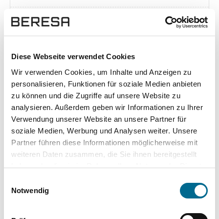
Exposé herunterladen [pdf]
Diese Webseite verwendet Cookies
Wir verwenden Cookies, um Inhalte und Anzeigen zu
Unsere Vorteile
personalisieren, Funktionen für soziale Medien anbieten
zu können und die Zugriffe auf unsere Website zu
analysieren. Außerdem geben wir Informationen zu Ihrer
Verwendung unserer Website an unsere Partner für
soziale Medien, Werbung und Analysen weiter. Unsere
wuddi
Leasing
Kauf
Partner führen diese Informationen möglicherweise mit
weiteren Daten zusammen, die Sie ihnen bereitgestellt
Versicherung
✔
-
-
haben oder die sie im Rahmen Ihrer Nutzung der Dienste
gesammelt haben. Sie geben Einwilligung zu unseren
KFZ Steuer
✔
-
-
Einwilligungsauswahl
Cookies, wenn Sie unsere Webseite weiterhin nutzen.
Notwendig
Zulassung
✔
-
-