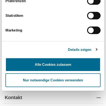
Präferenzen
Wartung und Verschleiß
✔
✔
-
TÜV
✔
-
-
Statistiken
Schutz vor Wertverlust
✔
✔
-
Marketing
Schnelle Verfügbarkeit
✔
-
✔
Flexible Laufzeiten
✔
-
-
Details zeigen
Reifenwechsel
✔
-
-
Alle Cookies zulassen
Nur notwendige Cookies verwenden
Standorte
Kontakt