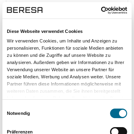
Exposé herunterladen [pdf]
Diese Webseite verwendet Cookies
Unsere Vorteile
Wir verwenden Cookies, um Inhalte und Anzeigen zu
personalisieren, Funktionen für soziale Medien anbieten
zu können und die Zugriffe auf unsere Website zu
analysieren. Außerdem geben wir Informationen zu Ihrer
Verwendung unserer Website an unsere Partner für
wuddi
Leasing
Kauf
soziale Medien, Werbung und Analysen weiter. Unsere
Partner führen diese Informationen möglicherweise mit
Versicherung
✔
-
-
weiteren Daten zusammen, die Sie ihnen bereitgestellt
haben oder die sie im Rahmen Ihrer Nutzung der Dienste
KFZ Steuer
✔
-
-
gesammelt haben. Sie geben Einwilligung zu unseren
Einwilligungsauswahl
Cookies, wenn Sie unsere Webseite weiterhin nutzen.
Notwendig
Zulassung
✔
-
-
Wartung und Verschleiß
✔
✔
-
Präferenzen