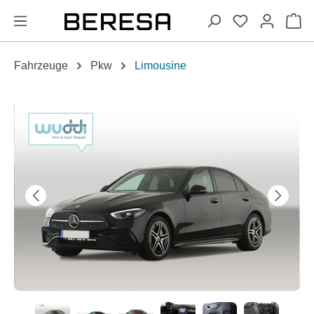
alt springen
Wa
Fahrzeuge
Pkw
Limousine
Bildergalerie überspringen