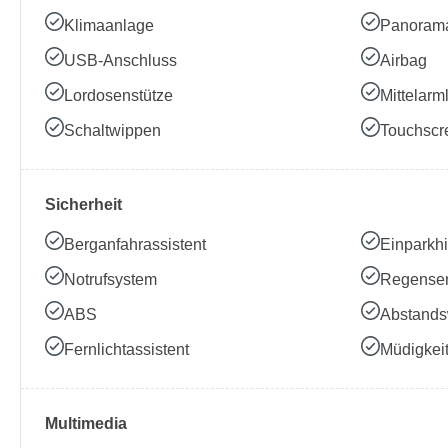
Klimaanlage
Panoram
USB-Anschluss
Airbag
Lordosenstütze
Mittelarm
Schaltwippen
Touchscr
Sicherheit
Berganfahrassistent
Einparkhi
Notrufsystem
Regense
ABS
Abstands
Fernlichtassistent
Müdigkei
Multimedia