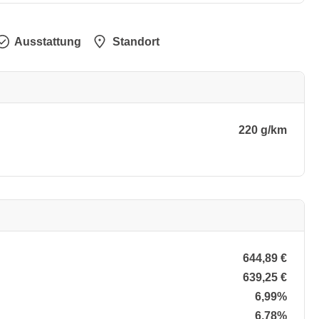
Ausstattung
Standort
220 g/km
644,89 €
639,25 €
6,99%
6,78%