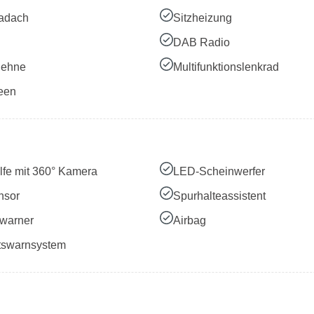
adach
Sitzheizung
DAB Radio
lehne
Multifunktionslenkrad
een
lfe mit 360° Kamera
LED-Scheinwerfer
nsor
Spurhalteassistent
warner
Airbag
tswarnsystem