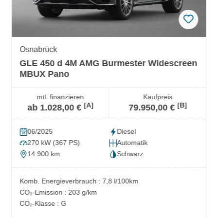
Osnabrück
GLE 450 d 4M AMG Burmester Widescreen
MBUX Pano
mtl. finanzieren
Kaufpreis
[A]
[B]
ab 1.028,00 €
79.950,00 €
06/2025
Diesel
270 kW (367 PS)
Automatik
14.900 km
Schwarz
Komb. Energieverbrauch : 7,8 l/100km
CO₂-Emission : 203 g/km
CO₂-Klasse : G