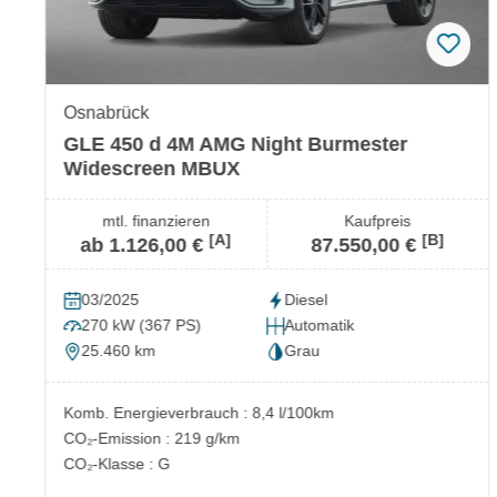
Osnabrück
GLE 450 d 4M AMG Night Burmester
Widescreen MBUX
mtl. finanzieren
Kaufpreis
[A]
[B]
ab 1.126,00 €
87.550,00 €
03/2025
Diesel
270 kW (367 PS)
Automatik
25.460 km
Grau
Komb. Energieverbrauch : 8,4 l/100km
CO₂-Emission : 219 g/km
CO₂-Klasse : G