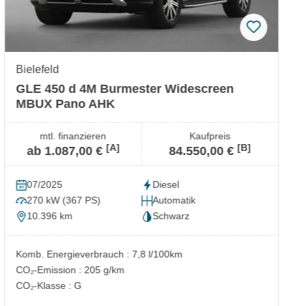
Bielefeld
GLE 450 d 4M Burmester Widescreen
MBUX Pano AHK
mtl. finanzieren
Kaufpreis
[A]
[B]
ab 1.087,00 €
84.550,00 €
07/2025
Diesel
270 kW (367 PS)
Automatik
10.396 km
Schwarz
Komb. Energieverbrauch : 7,8 l/100km
CO₂-Emission : 205 g/km
CO₂-Klasse : G