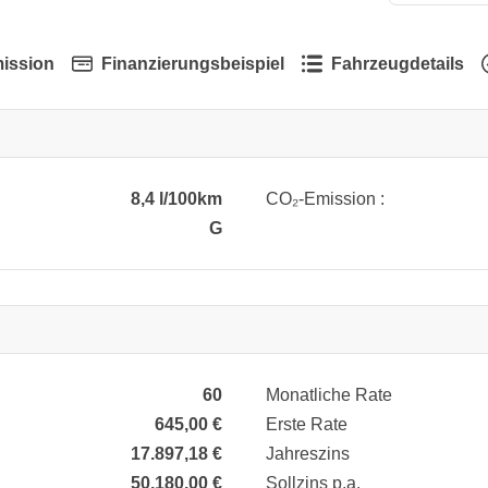
ission
Finanzierungsbeispiel
Fahrzeugdetails
8,4 l/100km
CO₂-Emission :
G
60
Monatliche Rate
645,00 €
Erste Rate
17.897,18 €
Jahreszins
50.180,00 €
Sollzins p.a.