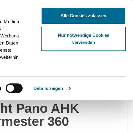
Alle Cookies zulassen
le Medien
ir
Ware
Nur notwendige Cookies
, Werbung
verwenden
ren Daten
ienste
weiterhin
edes-Benz
g
Details zeigen
E 350 d 4M AMG
ght Pano AHK
mester 360