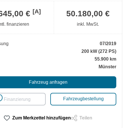
[A]
645,00 €
50.180,00 €
mtl. finanzieren
inkl. MwSt.
sung
07/2019
200 kW (272 PS)
55.900 km
Münster
Fahrzeug anfragen
Fahrzeugbestellung
Finanzierung
ding...
Zum Merkzettel hinzufügen
Teilen