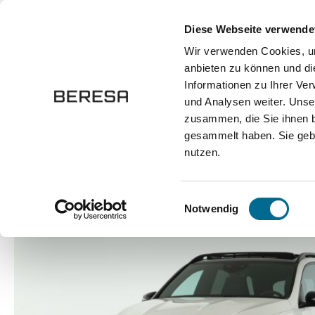
springen
Zur Hauptnavigation springen
Diese Webseite verwende
Wir verwenden Cookies, um
anbieten zu können und di
Fahrzeuge
Marken
Werkstatt
Karriere
Informationen zu Ihrer Ve
und Analysen weiter. Unse
zusammen, die Sie ihnen b
Marken
Mercedes-Benz
gesammelt haben. Sie gebe
nutzen.
Bildergalerie überspringen
Einwilligungsauswahl
Notwendig