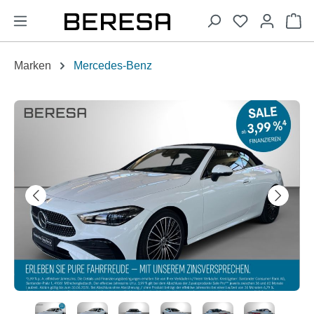
alt springen
Wa
Marken
Mercedes-Benz
Bildergalerie überspringen