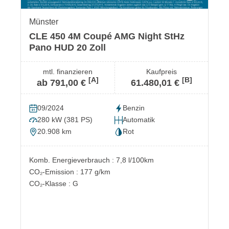
Münster
CLE 450 4M Coupé AMG Night StHz
Pano HUD 20 Zoll
mtl. finanzieren
Kaufpreis
[A]
[B]
ab 791,00 €
61.480,01 €
09/2024
Benzin
280 kW (381 PS)
Automatik
20.908 km
Rot
Komb. Energieverbrauch : 7,8 l/100km
CO₂-Emission : 177 g/km
CO₂-Klasse : G