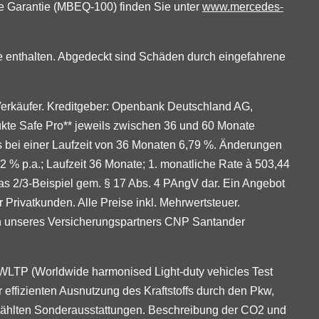
e Garantie (MBEQ-100) finden Sie unter
www.mercedes-
e enthalten. Abgedeckt sind Schäden durch eingefahrene
 Verkäufer. Kreditgeber: Openbank Deutschland AG,
ukte Safe Pro** jeweils zwischen 36 und 60 Monate
ns bei einer Laufzeit von 36 Monaten 6,79 %. Änderungen
92 % p.a.; Laufzeit 36 Monate; 1. monatliche Rate à 503,44
das 2/3-Beispiel gem. § 17 Abs. 4 PAngV dar. Ein Angebot
rivatkunden. Alle Preise inkl. Mehrwertsteuer.
en unseres Versicherungspartners CNP Santander
LTP (Worldwide harmonised Light-duty vehicles Test
 effizienten Ausnutzung des Kraftstoffs durch den Pkw,
ewählten Sonderausstattungen. Beschreibung der CO2 und