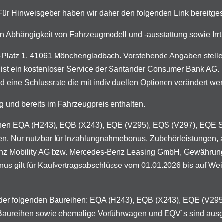
. Für Hinweisgeber haben wir daher den folgenden Link bereitges
n in Abhängigkeit von Fahrzeugmodell und -ausstattung sowie I
latz 1, 41061 Mönchengladbach. Vorstehende Angaben stellen 
 ist ein kostenloser Service der Santander Consumer Bank AG. D
d eine Schlussrate die mit individuellen Optionen verändert we
g und bereits im Fahrzeugpreis enthalten.
ureihen EQA (H243), EQB (X243), EQE (V295), EQS (V297), EQE
en. Nur nutzbar für Inzahlungnahmebonus, Zubehörleistungen, 
enz Mobility AG bzw. Mercedes-Benz Leasing GmbH, Gewährung 
 gilt für Kaufvertragsabschlüsse vom 01.01.2026 bis auf Weiter
n der folgenden Baureihen: EQA (H243), EQB (X243), EQE (V2
 Baureihen sowie ehemalige Vorführwagen und EQV´s sind aus