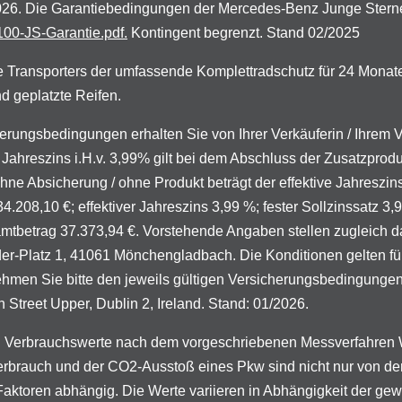
.2026. Die Garantiebedingungen der Mercedes-Benz Junge Stern
00-JS-Garantie.pdf.
Kontingent begrenzt. Stand 02/2025
 Transporters der umfassende Komplettradschutz für 24 Monat
d geplatzte Reifen.
zierungsbedingungen erhalten Sie von Ihrer Verkäuferin / Ihrem
Jahreszins i.H.v. 3,99% gilt bei dem Abschluss der Zusatzprod
 ohne Absicherung / ohne Produkt beträgt der effektive Jahreszi
4.208,10 €; effektiver Jahreszins 3,99 %; fester Sollzinssatz 3,
samtbetrag 37.373,94 €. Vorstehende Angaben stellen zugleich 
Platz 1, 41061 Mönchengladbach. Die Konditionen gelten für P
ehmen Sie bitte den jeweils gültigen Versicherungsbedingung
Street Upper, Dublin 2, Ireland. Stand: 01/2026.
 Verbrauchswerte nach dem vorgeschriebenen Messverfahren W
mverbrauch und der CO2-Ausstoß eines Pkw sind nicht nur von der
Faktoren abhängig. Die Werte variieren in Abhängigkeit der g