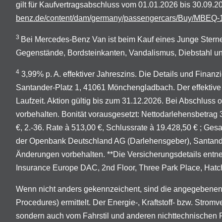
gilt für Kaufvertragsabschluss vom 01.01.2026 bis 30.09
benz.de/content/dam/germany/passengercars/Buy/MBEQ-1
3
Bei Mercedes-Benz Van ist beim Kauf eines Junge Sterne
Gegenstände, Bordsteinkanten, Vandalismus, Diebstahl un
4
3,99% p. A. effektiver Jahreszins. Die Details und Finan
Santander-Platz 1, 41061 Mönchengladbach. Der effektive 
Laufzeit. Aktion gültig bis zum 31.12.2026. Bei Abschluss
vorbehalten. Bonität vorausgesetzt: Nettodarlehensbetrag 3
€, 2.-36. Rate à 513,00 €, Schlussrate à 19.428,50 € ; Ge
der Openbank Deutschland AG (Darlehensgeber), Santander-
Änderungen vorbehalten. **Die Versicherungsdetails entn
Insurance Europe DAC, 2nd Floor, Three Park Place, Hatch 
Wenn nicht anders gekennzeichent, sind die angegebenen
Procedures) ermittelt. Der Energie-, Kraftstoff- bzw. Stro
sondern auch vom Fahrstil und anderen nichttechnischen 