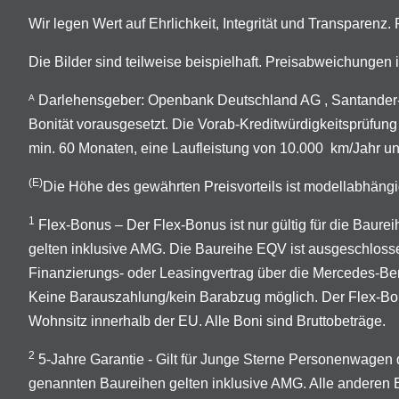
Wir legen Wert auf Ehrlichkeit, Integrität und Transparenz
Die Bilder sind teilweise beispielhaft. Preisabweichunge
Darlehensgeber: Openbank Deutschland AG , Santander-P
A
Bonität vorausgesetzt. Die Vorab-Kreditwürdigkeitsprüfung
min. 60 Monaten, eine Laufleistung von 10.000 km/Jahr un
(E)
Die Höhe des gewährten Preisvorteils ist modellabhängi
1
Flex-Bonus – Der Flex-Bonus ist nur gültig für die Ba
gelten inklusive AMG. Die Baureihe EQV ist ausgeschloss
Finanzierungs- oder Leasingvertrag über die Mercedes-B
Keine Barauszahlung/kein Barabzug möglich. Der Flex-Bonus
Wohnsitz innerhalb der EU. Alle Boni sind Bruttobeträge.
2
5-Jahre Garantie - Gilt für Junge Sterne Personenwage
genannten Baureihen gelten inklusive AMG. Alle anderen