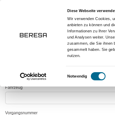
springen
Zur Hauptnavigation springen
Diese Webseite verwende
Wir verwenden Cookies, um
anbieten zu können und di
Fahrzeuge
Marken
Werkstatt
Karriere
Informationen zu Ihrer Ve
und Analysen weiter. Unse
zusammen, die Sie ihnen b
Kontakt
Fahrzeug anfragen
gesammelt haben. Sie gebe
nutzen.
JETZT FAHRZEUG 
Einwilligungsauswahl
Notwendig
Fahrzeug
Vorgangsnummer