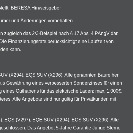
tellt:
BERESA Hinweisgeber
rrtümer und Änderungen vorbehalten.
zugleich das 2/3-Beispiel nach § 17 Abs. 4 PAngV dar.
ie Finanzierungsrate berücksichtigt eine Laufzeit von
rden kann.
 SUV (X294), EQS SUV (X296). Alle genannten Baureihen
als Gewährung eines verbesserten Sonderzinses für einen
eines Guthabens für das elektrische Laden; max. 1.000€.
es. Alle Angebote sind nur gültig für Privatkunden mit
95), EQS (V297), EQE SUV (X294), EQS SUV (X296). Alle
geschlossen. Das Angebot 5-Jahre Garantie Junge Sterne