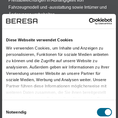
Preisabweichungen in Abhängigkeit von
Fahrzeugmodell und -ausstattung sowie Irrtümer und
Änderungen vorbehalten.
Darlehensgeber: Openbank Deutschland AG ,
A
Santander-Platz 1, 41061 Mönchengladbach.
Diese Webseite verwendet Cookies
Vorstehende Angaben stellen zugleich das 2/3-
Beispiel nach § 17 Abs. 4 PAngV dar. Bonität
Wir verwenden Cookies, um Inhalte und Anzeigen zu
vorausgesetzt. Die Vorab-Kreditwürdigkeitsprüfung ist
personalisieren, Funktionen für soziale Medien anbieten
zu können und die Zugriffe auf unsere Website zu
ein kostenloser Service der Santander Consumer
analysieren. Außerdem geben wir Informationen zu Ihrer
Bank AG. Die Finanzierungsrate berücksichtigt eine
Verwendung unserer Website an unsere Partner für
Laufzeit von min. 60 Monaten, eine Laufleistung von
soziale Medien, Werbung und Analysen weiter. Unsere
10.000 km/Jahr und eine Schlussrate die mit
Partner führen diese Informationen möglicherweise mit
individuellen Optionen verändert werden kann.
weiteren Daten zusammen, die Sie ihnen bereitgestellt
haben oder die sie im Rahmen Ihrer Nutzung der Dienste
(E)
Die Höhe des gewährten Preisvorteils ist
gesammelt haben. Sie geben Einwilligung zu unseren
Einwilligungsauswahl
modellabhängig und bereits im Fahrzeugpreis
Cookies, wenn Sie unsere Webseite weiterhin nutzen.
Notwendig
enthalten.