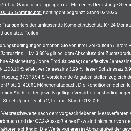
.2026. Die Garantiebedingungen der Mercedes-Benz Junge Stern
00-JS-Garantie.pdf.
Kontingent begrenzt. Stand 02/2025
 Transporters der umfassende Komplettradschutz für 24 Monat
d geplatzte Reifen.
zierungsbedingungen erhalten Sie von Ihrer Verkäuferin / Ihrem
Jahreszins i.H.v. 3,99% gilt bei dem Abschluss der Zusatzprod
 ohne Absicherung / ohne Produkt beträgt der effektive Jahreszi
4.208,10 €; effektiver Jahreszins 3,99 %; fester Sollzinssatz 3,
samtbetrag 37.373,94 €. Vorstehende Angaben stellen zugleich 
Platz 1, 41061 Mönchengladbach. Die Konditionen gelten für P
ehmen Sie bitte den jeweils gültigen Versicherungsbedingung
Street Upper, Dublin 2, Ireland. Stand: 01/2026.
 Verbrauchswerte nach dem vorgeschriebenen Messverfahren W
mverbrauch und der CO2-Ausstoß eines Pkw sind nicht nur von der
Faktoren abhängig. Die Werte variieren in Abhängigkeit der g