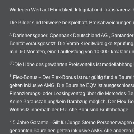
Wir legen Wert auf Ehrlichkeit, Integrität und Transparenz
Die Bilder sind teilweise beispielhaft. Preisabweichunge
Darlehensgeber: Openbank Deutschland AG , Santander-P
A
Bonität vorausgesetzt. Die Vorab-Kreditwürdigkeitsprüfung
min. 60 Monaten, eine Laufleistung von 10.000 km/Jahr un
(E)
Die Höhe des gewährten Preisvorteils ist modellabhängi
1
Flex-Bonus – Der Flex-Bonus ist nur gültig für die Ba
gelten inklusive AMG. Die Baureihe EQV ist ausgeschloss
Finanzierungs- oder Leasingvertrag über die Mercedes-B
Keine Barauszahlung/kein Barabzug möglich. Der Flex-Bonus
Wohnsitz innerhalb der EU. Alle Boni sind Bruttobeträge.
2
5-Jahre Garantie - Gilt für Junge Sterne Personenwage
genannten Baureihen gelten inklusive AMG. Alle anderen