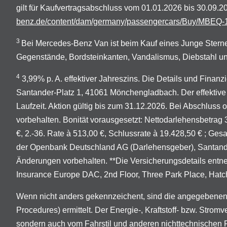
gilt für Kaufvertragsabschluss vom 01.01.2026 bis 30.09
benz.de/content/dam/germany/passengercars/Buy/MBEQ-1
3
Bei Mercedes-Benz Van ist beim Kauf eines Junge Sterne
Gegenstände, Bordsteinkanten, Vandalismus, Diebstahl un
4
3,99% p. A. effektiver Jahreszins. Die Details und Finan
Santander-Platz 1, 41061 Mönchengladbach. Der effektive 
Laufzeit. Aktion gültig bis zum 31.12.2026. Bei Abschluss
vorbehalten. Bonität vorausgesetzt: Nettodarlehensbetrag 3
€, 2.-36. Rate à 513,00 €, Schlussrate à 19.428,50 € ; Ge
der Openbank Deutschland AG (Darlehensgeber), Santander-
Änderungen vorbehalten. **Die Versicherungsdetails entn
Insurance Europe DAC, 2nd Floor, Three Park Place, Hatch 
Wenn nicht anders gekennzeichent, sind die angegebenen
Procedures) ermittelt. Der Energie-, Kraftstoff- bzw. Stro
sondern auch vom Fahrstil und anderen nichttechnischen 