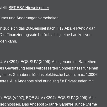
tellt:
BERESA Hinweisgeber
rrtümer und Änderungen vorbehalten.
zugleich das 2/3-Beispiel nach § 17 Abs. 4 PAngV dar.
ie Finanzierungsrate berücksichtigt eine Laufzeit von
rden kann.
 SUV (X294), EQS SUV (X296). Alle genannten Baureihen
als Gewährung eines verbesserten Sonderzinses für einen
eines Guthabens für das elektrische Laden; max. 1.000€.
es. Alle Angebote sind nur gültig für Privatkunden mit
95), EQS (V297), EQE SUV (X294), EQS SUV (X296). Alle
geschlossen. Das Angebot 5-Jahre Garantie Junge Sterne