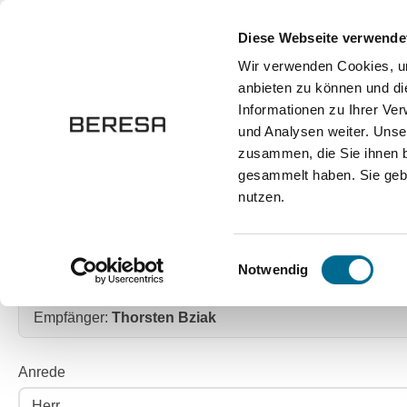
springen
Zur Hauptnavigation springen
Diese Webseite verwende
Wir verwenden Cookies, um
anbieten zu können und di
Fahrzeuge
Marken
Werkstatt
Karriere
Informationen zu Ihrer Ve
und Analysen weiter. Unse
zusammen, die Sie ihnen b
Kontakt
Ansprechpartnersuche
Nachricht senden
gesammelt haben. Sie gebe
nutzen.
ANSPRECHPARTNE
Einwilligungsauswahl
Notwendig
Empfänger:
Empfänger:
Thorsten Bziak
Anrede