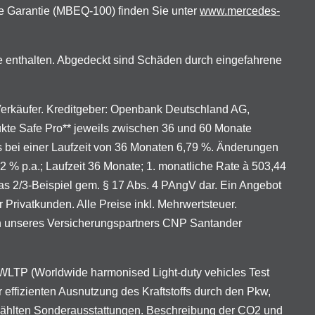
e Garantie (MBEQ-100) finden Sie unter
www.mercedes-
e enthalten. Abgedeckt sind Schäden durch eingefahrene
 Verkäufer. Kreditgeber: Openbank Deutschland AG,
ukte Safe Pro** jeweils zwischen 36 und 60 Monate
ns bei einer Laufzeit von 36 Monaten 6,79 %. Änderungen
92 % p.a.; Laufzeit 36 Monate; 1. monatliche Rate à 503,44
das 2/3-Beispiel gem. § 17 Abs. 4 PAngV dar. Ein Angebot
rivatkunden. Alle Preise inkl. Mehrwertsteuer.
en unseres Versicherungspartners CNP Santander
LTP (Worldwide harmonised Light-duty vehicles Test
 effizienten Ausnutzung des Kraftstoffs durch den Pkw,
ewählten Sonderausstattungen. Beschreibung der CO2 und