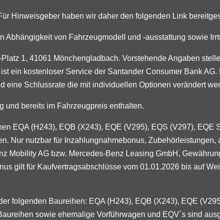
. Für Hinweisgeber haben wir daher den folgenden Link bereitges
n in Abhängigkeit von Fahrzeugmodell und -ausstattung sowie I
latz 1, 41061 Mönchengladbach. Vorstehende Angaben stellen 
 ist ein kostenloser Service der Santander Consumer Bank AG. D
d eine Schlussrate die mit individuellen Optionen verändert we
g und bereits im Fahrzeugpreis enthalten.
ureihen EQA (H243), EQB (X243), EQE (V295), EQS (V297), EQE
en. Nur nutzbar für Inzahlungnahmebonus, Zubehörleistungen, 
enz Mobility AG bzw. Mercedes-Benz Leasing GmbH, Gewährung 
 gilt für Kaufvertragsabschlüsse vom 01.01.2026 bis auf Weiter
n der folgenden Baureihen: EQA (H243), EQB (X243), EQE (V2
 Baureihen sowie ehemalige Vorführwagen und EQV´s sind aus