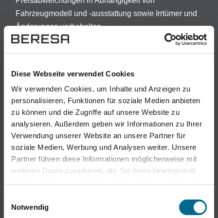
Preisabweichungen in Abhängigkeit von
Fahrzeugmodell und -ausstattung sowie Irrtümer und
Änderungen vorbehalten.
Darlehensgeber: Openbank Deutschland AG ,
A
Santander-Platz 1, 41061 Mönchengladbach.
Diese Webseite verwendet Cookies
Vorstehende Angaben stellen zugleich das 2/3-
Beispiel nach § 17 Abs. 4 PAngV dar. Bonität
Wir verwenden Cookies, um Inhalte und Anzeigen zu
vorausgesetzt. Die Vorab-Kreditwürdigkeitsprüfung ist
personalisieren, Funktionen für soziale Medien anbieten
zu können und die Zugriffe auf unsere Website zu
ein kostenloser Service der Santander Consumer
analysieren. Außerdem geben wir Informationen zu Ihrer
Bank AG. Die Finanzierungsrate berücksichtigt eine
Verwendung unserer Website an unsere Partner für
Laufzeit von min. 60 Monaten, eine Laufleistung von
soziale Medien, Werbung und Analysen weiter. Unsere
10.000 km/Jahr und eine Schlussrate die mit
Partner führen diese Informationen möglicherweise mit
individuellen Optionen verändert werden kann.
weiteren Daten zusammen, die Sie ihnen bereitgestellt
haben oder die sie im Rahmen Ihrer Nutzung der Dienste
(E)
Die Höhe des gewährten Preisvorteils ist
gesammelt haben. Sie geben Einwilligung zu unseren
Einwilligungsauswahl
modellabhängig und bereits im Fahrzeugpreis
Cookies, wenn Sie unsere Webseite weiterhin nutzen.
Notwendig
enthalten.