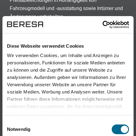
Preisabweichungen in Abhängigkeit von
Fahrzeugmodell und -ausstattung sowie Irrtümer und
Änderungen vorbehalten.
Darlehensgeber: Openbank Deutschland AG ,
A
Santander-Platz 1, 41061 Mönchengladbach.
Diese Webseite verwendet Cookies
Vorstehende Angaben stellen zugleich das 2/3-
Beispiel nach § 17 Abs. 4 PAngV dar. Bonität
Wir verwenden Cookies, um Inhalte und Anzeigen zu
vorausgesetzt. Die Vorab-Kreditwürdigkeitsprüfung ist
personalisieren, Funktionen für soziale Medien anbieten
zu können und die Zugriffe auf unsere Website zu
ein kostenloser Service der Santander Consumer
analysieren. Außerdem geben wir Informationen zu Ihrer
Bank AG. Die Finanzierungsrate berücksichtigt eine
Verwendung unserer Website an unsere Partner für
Laufzeit von min. 60 Monaten, eine Laufleistung von
soziale Medien, Werbung und Analysen weiter. Unsere
10.000 km/Jahr und eine Schlussrate die mit
Partner führen diese Informationen möglicherweise mit
individuellen Optionen verändert werden kann.
weiteren Daten zusammen, die Sie ihnen bereitgestellt
haben oder die sie im Rahmen Ihrer Nutzung der Dienste
(E)
Die Höhe des gewährten Preisvorteils ist
gesammelt haben. Sie geben Einwilligung zu unseren
Einwilligungsauswahl
modellabhängig und bereits im Fahrzeugpreis
Cookies, wenn Sie unsere Webseite weiterhin nutzen.
Notwendig
enthalten.